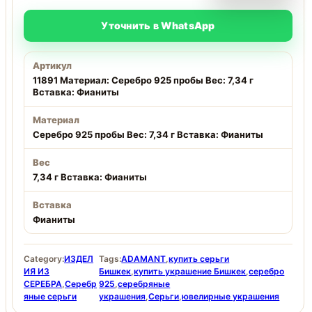
Уточнить в WhatsApp
Артикул
11891 Материал: Серебро 925 пробы Вес: 7,34 г
Вставка: Фианиты
Материал
Серебро 925 пробы Вес: 7,34 г Вставка: Фианиты
Вес
7,34 г Вставка: Фианиты
Вставка
Фианиты
Category:
ИЗДЕЛ
Tags:
ADAMANT
,
купить серьги
ИЯ ИЗ
Бишкек
,
купить украшение Бишкек
,
серебро
СЕРЕБРА
,
Серебр
925
,
серебряные
яные серьги
украшения
,
Серьги
,
ювелирные украшения