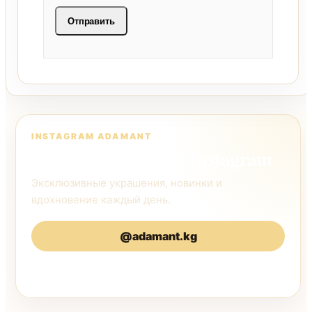
INSTAGRAM ADAMANT
Следите за нами в Instagram
Эксклюзивные украшения, новинки и
вдохновение каждый день.
@adamant.kg
@adamantkg