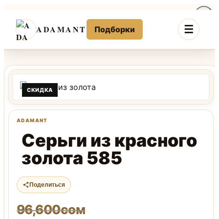
Перейти
к
ADAMANT
Подборки
содержимому
СКИДКА
Серьги из красного
золота 585
Поделиться
96,600
сом