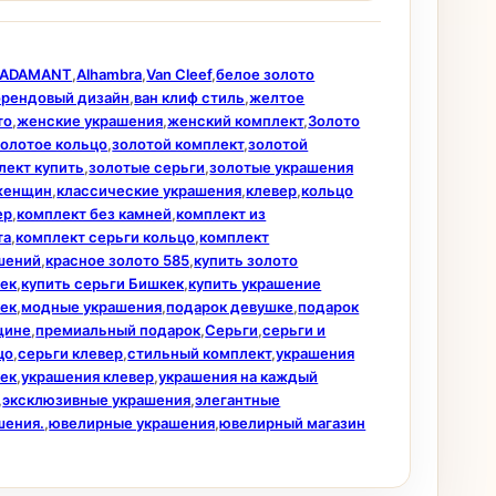
ADAMANT
,
Alhambra
,
Van Cleef
,
белое золото
брендовый дизайн
,
ван клиф стиль
,
желтое
то
,
женские украшения
,
женский комплект
,
Золото
золотое кольцо
,
золотой комплект
,
золотой
лект купить
,
золотые серьги
,
золотые украшения
женщин
,
классические украшения
,
клевер
,
кольцо
ер
,
комплект без камней
,
комплект из
та
,
комплект серьги кольцо
,
комплект
шений
,
красное золото 585
,
купить золото
ек
,
купить серьги Бишкек
,
купить украшение
ек
,
модные украшения
,
подарок девушке
,
подарок
щине
,
премиальный подарок
,
Серьги
,
серьги и
цо
,
серьги клевер
,
стильный комплект
,
украшения
ек
,
украшения клевер
,
украшения на каждый
,
эксклюзивные украшения
,
элегантные
шения.
,
ювелирные украшения
,
ювелирный магазин