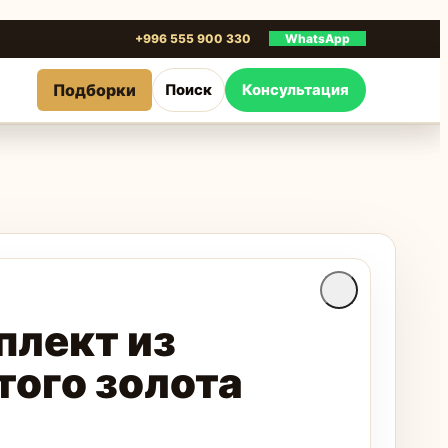
+996 555 900 330
WhatsApp
Подборки
Поиск
Консультация
плект из
того золота