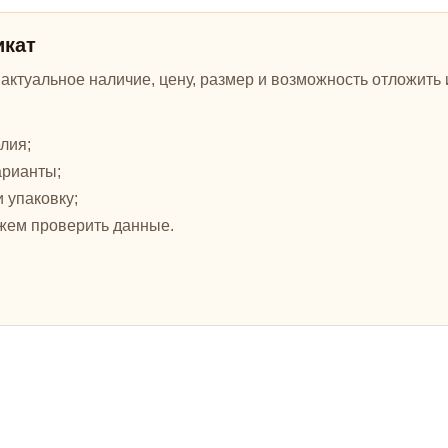
икат
ктуальное наличие, цену, размер и возможность отложить и
лия;
арианты;
и упаковку;
жем проверить данные.