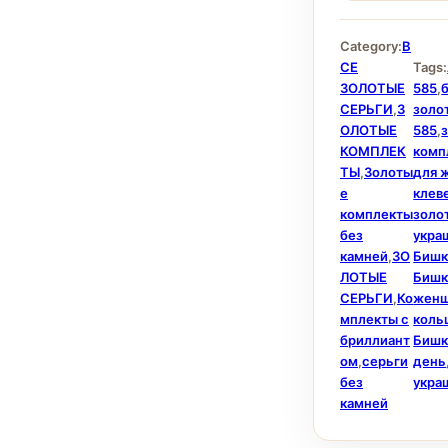
Category:
В
СЕ
Tags:
ЗОЛОТЫЕ
585
,
СЕРЬГИ
,
З
золо
ОЛОТЫЕ
585
,
КОМПЛЕК
комп
ТЫ
,
Золоты
для 
е
клев
комплекты
золо
без
укра
камней
,
ЗО
Бишк
ЛОТЫЕ
Бишк
СЕРЬГИ
,
Ко
жен
мплекты с
коль
бриллиант
Бишк
ом
,
серьги
день
без
укра
камней