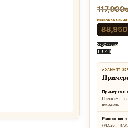
117,900
ПЕРВОНАЧАЛЬНАЯ
88,950
88,950 сом
1,014 $
ADAMANT SE
Примерк
Примерка в 
Поможем с ра
посадкой.
Рассрочка и
O!Market, BAKA