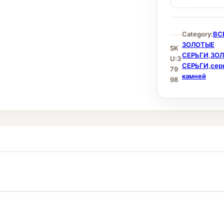
Category:
ВС
ЗОЛОТЫЕ
SK
СЕРЬГИ
,
ЗО
U:
3
СЕРЬГИ
,
сер
79
камней
98