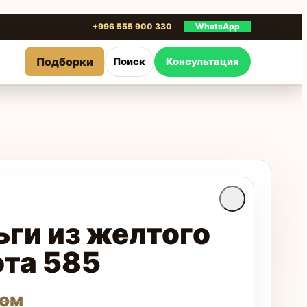
+996 555 900 330
WhatsApp
Подборки
Поиск
Консультация
ьги из желтого
ота 585
ом