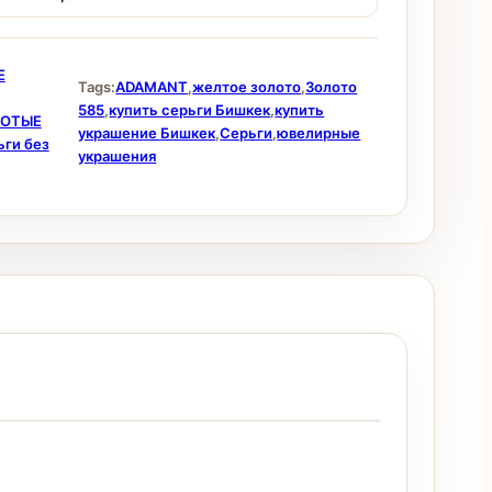
Е
Tags:
ADAMANT
,
желтое золото
,
Золото
585
,
купить серьги Бишкек
,
купить
ЛОТЫЕ
украшение Бишкек
,
Серьги
,
ювелирные
ьги без
украшения