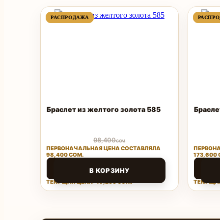
ПРОДАВАЕМЫЙ
ПРОДАВАЕМЫЙ
РАСПРОДАЖА
РАСПРОДАЖА
РАСПР
РАСПР
ТОВАР
ТОВАР
Браслет из желтого золота 585
Брасле
98,400
сом
ПЕРВОНАЧАЛЬНАЯ ЦЕНА СОСТАВЛЯЛА
ПЕРВОНА
98,400 СОМ.
173,600 
49,200
76,38
сом
В КОРЗИНУ
ТЕКУЩАЯ ЦЕНА: 49,200 СОМ.
ТЕКУЩАЯ
Поделиться