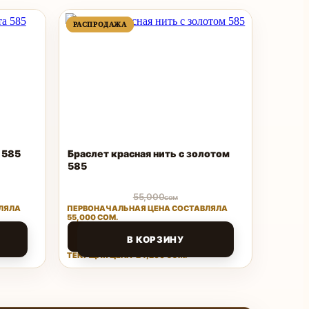
ПРОДАВАЕМЫЙ
ПРОДАВАЕМЫЙ
РАСПРОДАЖА
РАСПРОДАЖА
ТОВАР
ТОВАР
 585
Браслет красная нить с золотом
585
55,000
сом
ЛЯЛА
ПЕРВОНАЧАЛЬНАЯ ЦЕНА СОСТАВЛЯЛА
55,000 СОМ.
24,200
сом
В КОРЗИНУ
ТЕКУЩАЯ ЦЕНА: 24,200 СОМ.
Поделиться