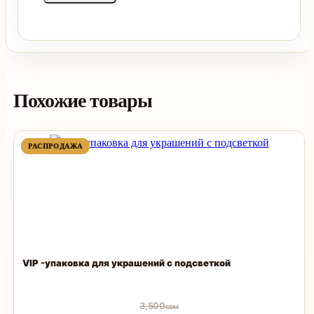
Похожие товары
ПРОДАВАЕМЫЙ
ПРОДАВАЕМЫЙ
РАСПРОДАЖА
РАСПРОДАЖА
ТОВАР
ТОВАР
VIP -упаковка для украшений с подсветкой
3,500
сом