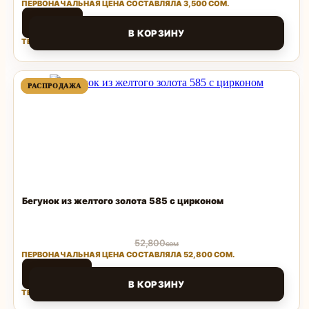
ПЕРВОНАЧАЛЬНАЯ ЦЕНА СОСТАВЛЯЛА 3,500 СОМ.
1,500
сом
В КОРЗИНУ
ТЕКУЩАЯ ЦЕНА: 1,500 СОМ.
Поделиться
ПРОДАВАЕМЫЙ
ПРОДАВАЕМЫЙ
РАСПРОДАЖА
РАСПРОДАЖА
ТОВАР
ТОВАР
Бегунок из желтого золота 585 с цирконом
52,800
сом
ПЕРВОНАЧАЛЬНАЯ ЦЕНА СОСТАВЛЯЛА 52,800 СОМ.
25,000
сом
В КОРЗИНУ
ТЕКУЩАЯ ЦЕНА: 25,000 СОМ.