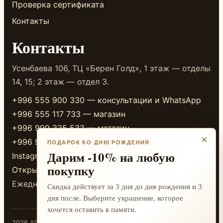
Проверка сертификата
Контакты
Контакты
Усенбаева 106, ТЦ «Берен Голд», 1 этаж — отделы
14, 15; 2 этаж — отдел 3.
+996 555 900 330 — консультации и WhatsApp
+996 555 117 733 — магазин
+996 999 335 533 — магазин
×
+996 999 338 333 — магазин
ПОДАРОК КО ДНЮ РОЖДЕНИЯ
Дарим -10% на любую
Instagram
покупку
Открыть в 2GIS
Ежедневно 10:00-20:00
Скидка действует за 3 дня до дня рождения и 3
дня после. Выберите украшение, которое
хочется оставить в памяти.
2026 ADAMANT · Бишкек