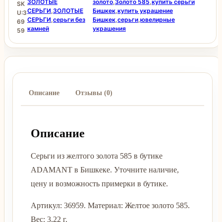
ЗОЛОТЫЕ
золото
,
Золото 585
,
купить серьги
SK
СЕРЬГИ
,
ЗОЛОТЫЕ
Бишкек
,
купить украшение
U:
3
СЕРЬГИ
,
серьги без
Бишкек
,
серьги
,
ювелирные
69
камней
украшения
59
Описание
Отзывы (0)
Описание
Серьги из желтого золота 585 в бутике
ADAMANT в Бишкеке. Уточните наличие,
цену и возможность примерки в бутике.
Артикул: 36959. Материал: Желтое золото 585.
Вес: 3,22 г.