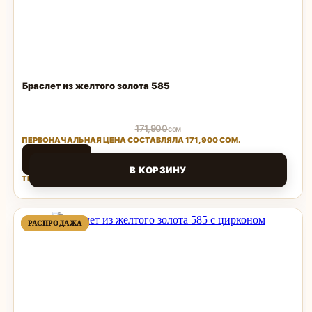
Браслет из желтого золота 585
171,900
сом
ПЕРВОНАЧАЛЬНАЯ ЦЕНА СОСТАВЛЯЛА 171,900 СОМ.
63,603
сом
В КОРЗИНУ
ТЕКУЩАЯ ЦЕНА: 63,603 СОМ.
Поделиться
ПРОДАВАЕМЫЙ
ПРОДАВАЕМЫЙ
РАСПРОДАЖА
РАСПРОДАЖА
ТОВАР
ТОВАР