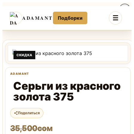
Перейти
к
ADAMANT
Подборки
содержимому
СКИДКА
Серьги из красного
золота 375
Поделиться
35,500
сом