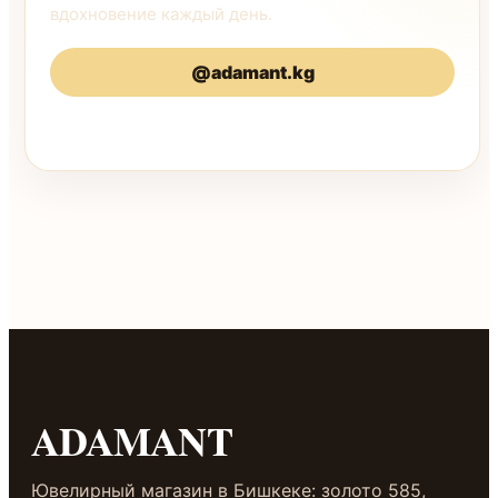
вдохновение каждый день.
@adamant.kg
@adamantkg
ADAMANT
Ювелирный магазин в Бишкеке: золото 585,