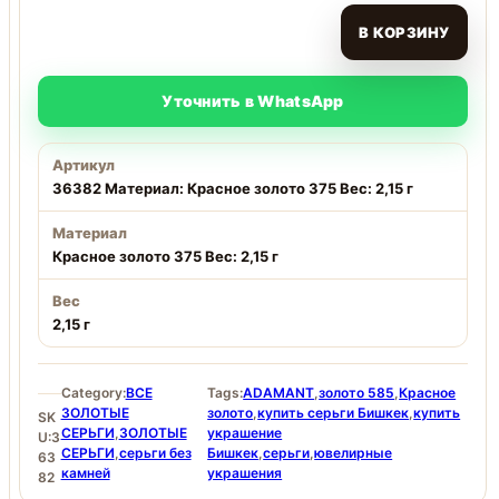
В КОРЗИНУ
Уточнить в WhatsApp
Артикул
36382 Материал: Красное золото 375 Вес: 2,15 г
Материал
Красное золото 375 Вес: 2,15 г
Вес
2,15 г
Category:
ВСЕ
Tags:
ADAMANT
,
золото 585
,
Красное
ЗОЛОТЫЕ
золото
,
купить серьги Бишкек
,
купить
SK
СЕРЬГИ
,
ЗОЛОТЫЕ
украшение
U:
3
СЕРЬГИ
,
серьги без
Бишкек
,
серьги
,
ювелирные
63
камней
украшения
82