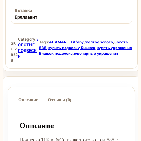
Вставка
Брллианит
Category:
З
Tags:
ADAMANT
,
Tiffany
,
желтое золото
,
Золото
SK
ОЛОТЫЕ
585
,
купить подвеску Бишкек
,
купить украшение
U:
2
ПОДВЕСК
Бишкек
,
подвеска
,
ювелирные украшения
922
И
8
Описание
Отзывы (0)
Описание
Подвеска Tiffany&Co из желтого золота 585 с