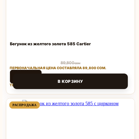
Бегунок из желтого золота 585 Cartier
89,800
сом
ПЕРВОНАЧАЛЬНАЯ ЦЕНА СОСТАВЛЯЛА 89,800 СОМ.
44,900
сом
В КОРЗИНУ
ТЕКУЩАЯ ЦЕНА: 44,900 СОМ.
Поделиться
ПРОДАВАЕМЫЙ
ПРОДАВАЕМЫЙ
РАСПРОДАЖА
РАСПРОДАЖА
ТОВАР
ТОВАР