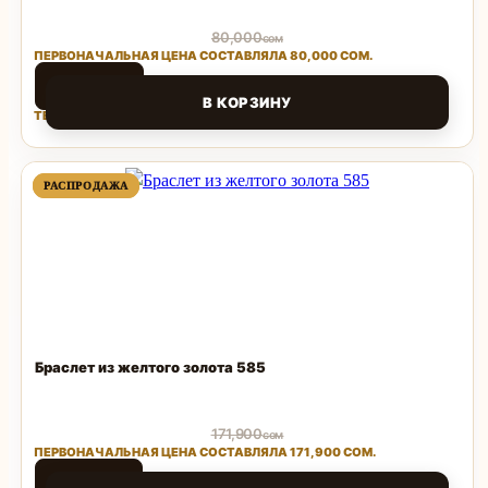
80,000
сом
ПЕРВОНАЧАЛЬНАЯ ЦЕНА СОСТАВЛЯЛА 80,000 СОМ.
35,200
сом
В КОРЗИНУ
ТЕКУЩАЯ ЦЕНА: 35,200 СОМ.
Поделиться
ПРОДАВАЕМЫЙ
ПРОДАВАЕМЫЙ
РАСПРОДАЖА
РАСПРОДАЖА
ТОВАР
ТОВАР
Браслет из желтого золота 585
171,900
сом
ПЕРВОНАЧАЛЬНАЯ ЦЕНА СОСТАВЛЯЛА 171,900 СОМ.
63,603
сом