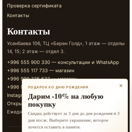
Проверка сертификата
Контакты
Контакты
Усенбаева 106, ТЦ «Берен Голд», 1 этаж — отделы
14, 15; 2 этаж — отдел 3.
+996 555 900 330 — консультации и WhatsApp
+996 555 117 733 — магазин
+996 999 335 533 — магазин
×
+996 999 338 333 — магазин
ПОДАРОК КО ДНЮ РОЖДЕНИЯ
Дарим -10% на любую
Instagram
покупку
Открыть в 2GIS
Ежедневно 10:00-20:00
Скидка действует за 3 дня до дня рождения и 3
дня после. Выберите украшение, которое
хочется оставить в памяти.