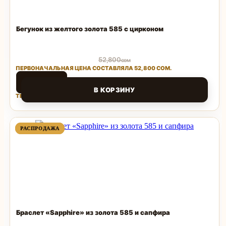
Бегунок из желтого золота 585 с цирконом
52,800
сом
ПЕРВОНАЧАЛЬНАЯ ЦЕНА СОСТАВЛЯЛА 52,800 СОМ.
25,000
сом
В КОРЗИНУ
ТЕКУЩАЯ ЦЕНА: 25,000 СОМ.
Поделиться
ПРОДАВАЕМЫЙ
ПРОДАВАЕМЫЙ
РАСПРОДАЖА
РАСПРОДАЖА
ТОВАР
ТОВАР
Браслет «Sapphire» из золота 585 и сапфира