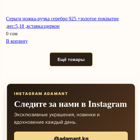
Серьги ножка-ручка серебро 925 +золотое покрытие
,вес:5,18 ,вставка:циркон
0 сом
В корзину
Ещё товары
INSTAGRAM ADAMANT
Следите за нами в Instagram
Эксклюзивные украшения, новинки и
вдохновение каждый день.
@adamant.kg