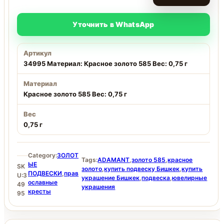
Уточнить в WhatsApp
Артикул
34995 Материал: Красное золото 585 Вес: 0,75 г
Материал
Красное золото 585 Вес: 0,75 г
Вес
0,75 г
Category:
ЗОЛОТ
Tags:
ADAMANT
,
золото 585
,
красное
ЫЕ
SK
золото
,
купить подвеску Бишкек
,
купить
ПОДВЕСКИ
,
прав
U:
3
украшение Бишкек
,
подвеска
,
ювелирные
ославные
49
украшения
кресты
95