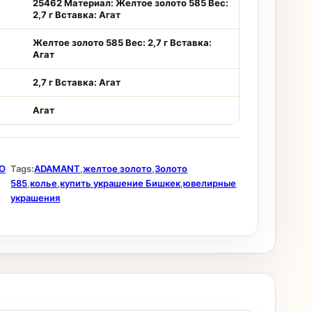
25462 Материал: Желтое золото 585 Вес:
2,7 г Вставка: Агат
Желтое золото 585 Вес: 2,7 г Вставка:
Агат
2,7 г Вставка: Агат
Агат
О
Tags:
ADAMANT
,
желтое золото
,
Золото
585
,
колье
,
купить украшение Бишкек
,
ювелирные
украшения