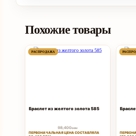
Похожие товары
ПРОДАВАЕМЫЙ
ПРОДАВАЕМЫЙ
РАСПРОДАЖА
РАСПРОДАЖА
РАСПР
РАСПР
ТОВАР
ТОВАР
Браслет из желтого золота 585
Брасле
98,400
сом
ПЕРВОНАЧАЛЬНАЯ ЦЕНА СОСТАВЛЯЛА
ПЕРВОНА