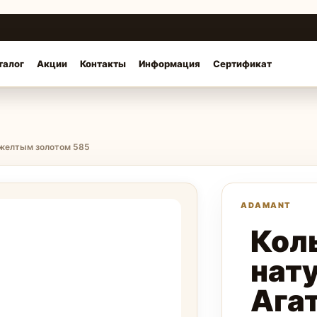
талог
Акции
Контакты
Информация
Сертификат
с желтым золотом 585
Коль
нат
Ага