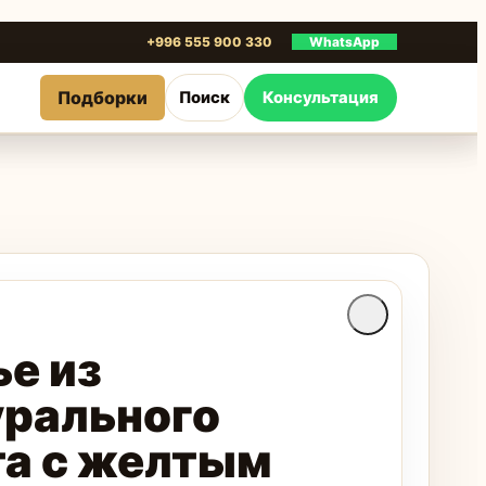
+996 555 900 330
WhatsApp
Подборки
Поиск
Консультация
е из
урального
та с желтым