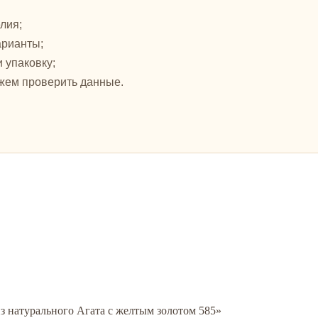
лия;
арианты;
и упаковку;
жем проверить данные.
из натурального Агата с желтым золотом 585»