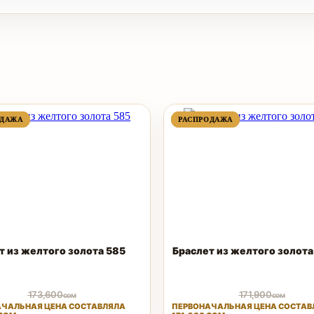
ПРОДАВАЕМЫЙ
ПРОДАВАЕМЫЙ
ПРОДАВАЕМЫЙ
ПРОДАВАЕМЫЙ
ОДАЖА
ОДАЖА
РАСПРОДАЖА
РАСПРОДАЖА
ТОВАР
ТОВАР
ТОВАР
ТОВАР
т из желтого золота 585
Браслет из желтого золота
173,600
171,900
сом
сом
ЧАЛЬНАЯ ЦЕНА СОСТАВЛЯЛА
ПЕРВОНАЧАЛЬНАЯ ЦЕНА СОСТАВ