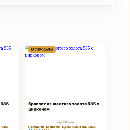
ПРОДАВАЕМЫЙ
ПРОДАВАЕМЫЙ
РАСПРОДАЖА
РАСПРОДАЖА
ТОВАР
ТОВАР
 585
Браслет из желтого золота 585 с
цирконом
61,000
сом
ЛЯЛА
ПЕРВОНАЧАЛЬНАЯ ЦЕНА СОСТАВЛЯЛА