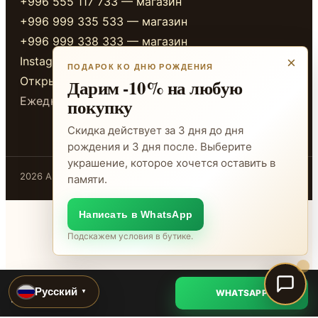
+996 555 117 733 — магазин
+996 999 335 533 — магазин
+996 999 338 333 — магазин
Instagram
×
ПОДАРОК КО ДНЮ РОЖДЕНИЯ
Открыть в 2GIS
Дарим -10% на любую
Ежедневно 10:00-20:00
покупку
Скидка действует за 3 дня до дня
рождения и 3 дня после. Выберите
украшение, которое хочется оставить в
2026 ADAMANT · Бишкек
памяти.
Написать в WhatsApp
Подскажем условия в бутике.
ADAMANT
Русский
WHATSAPP
▼
Уточнить