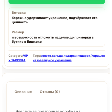
Вставка
бережно удерживает украшение, подчёркивая его
ценность
Размер
и возможность отложить изделие до примерки в
бутике в Бишкеке
Category:
VIP
Tags:
золото
,
кольца
,
подарки
,
подарок
,
Украшен
УПАКОВКА
ия
,
ювелирное украшение
Описание
Отзывы (0)
Элегантная подарочная коробка из