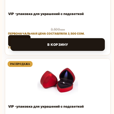
VIP -упаковка для украшений с подсветкой
3,500
сом
ПЕРВОНАЧАЛЬНАЯ ЦЕНА СОСТАВЛЯЛА 3,500 СОМ.
1,500
сом
В КОРЗИНУ
ТЕКУЩАЯ ЦЕНА: 1,500 СОМ.
Поделиться
ПРОДАВАЕМЫЙ
ПРОДАВАЕМЫЙ
РАСПРОДАЖА
РАСПРОДАЖА
ТОВАР
ТОВАР
VIP -упаковка для украшений с подсветкой