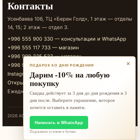
Контакты
Усенбаева 106, ТЦ «Берен Голд», 1 этаж — отделы
14, 15; 2 этаж — отдел 3.
+996 555 900 330 — консультации и WhatsApp
+996 555 117 733 — магазин
+996 999 335 533 — магазин
×
+996 999 338 333 — магазин
ПОДАРОК КО ДНЮ РОЖДЕНИЯ
Дарим -10% на любую
Instagram
покупку
Открыть в 2GIS
Ежедневно 10:00-20:00
Скидка действует за 3 дня до дня рождения и 3
дня после. Выберите украшение, которое
хочется оставить в памяти.
2026 ADAMANT · Бишкек
Написать в WhatsApp
Подскажем условия в бутике.