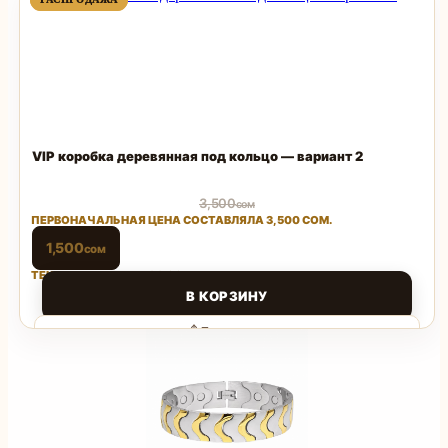
ТОВАР
ТОВАР
VIP коробка деревянная под кольцо — вариант 2
3,500
сом
ПЕРВОНАЧАЛЬНАЯ ЦЕНА СОСТАВЛЯЛА 3,500 СОМ.
1,500
сом
ТЕКУЩАЯ ЦЕНА: 1,500 СОМ.
В КОРЗИНУ
Поделиться