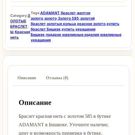
Tags:
ADAMANT
,
браслет
,
желтое
Category:
З
золото
,
золото
,
Золото 585
,
золотой
ОЛОТЫЕ
браслет
,
золотые кольца
,
красное золото
,
купить
БРАСЛЕТ
браслет Бишкек
,
купить украшение
Ы
,
Красная
Бишкек
,
подарок
,
ювелирные изделия
,
ювелирные
нить
украшения
Описание
Отзывы (0)
Описание
Браслет красная нить с золотом 585 в бутике
ADAMANT в Бишкеке. Уточните наличие,
цену и возможность примерки в бутике.