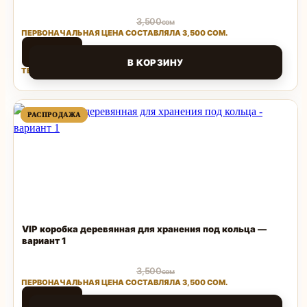
3,500
сом
ПЕРВОНАЧАЛЬНАЯ ЦЕНА СОСТАВЛЯЛА 3,500 СОМ.
1,500
сом
В КОРЗИНУ
ТЕКУЩАЯ ЦЕНА: 1,500 СОМ.
Поделиться
ПРОДАВАЕМЫЙ
ПРОДАВАЕМЫЙ
РАСПРОДАЖА
РАСПРОДАЖА
ТОВАР
ТОВАР
VIP коробка деревянная для хранения под кольца —
вариант 1
3,500
сом
ПЕРВОНАЧАЛЬНАЯ ЦЕНА СОСТАВЛЯЛА 3,500 СОМ.
1,500
сом