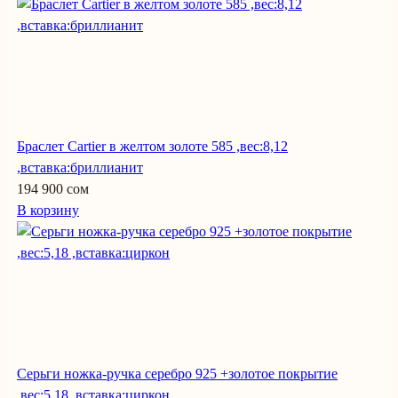
Браслет Cartier в желтом золоте 585 ,вес:8,12
,вставка:бриллианит
194 900 сом
В корзину
Серьги ножка-ручка серебро 925 +золотое покрытие
,вес:5,18 ,вставка:циркон