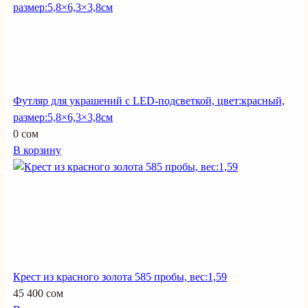
Футляр для украшений с LED-подсветкой, цвет:красный,
размер:5,8×6,3×3,8см
0 сом
В корзину
Крест из красного золота 585 пробы, вес:1,59
45 400 сом