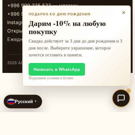
+996 999 335 533 — магазин
×
+996 999 338 333 — магазин
ПОДАРОК КО ДНЮ РОЖДЕНИЯ
Дарим -10% на любую
Instagram
покупку
Открыть в 2GIS
Ежедневно 10:00-20:00
Скидка действует за 3 дня до дня рождения и 3
дня после. Выберите украшение, которое
хочется оставить в памяти.
2026 ADAMANT · Бишкек
Написать в WhatsApp
Подскажем условия в бутике.
Русский
▼
International jewelry search pages