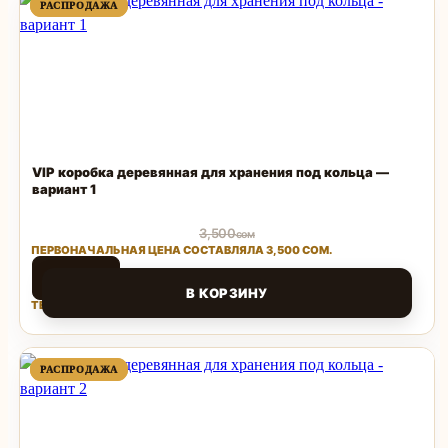
ПРОДАВАЕМЫЙ
ПРОДАВАЕМЫЙ
РАСПРОДАЖА
РАСПРОДАЖА
ТОВАР
ТОВАР
VIP коробка деревянная для хранения под кольца —
вариант 1
3,500
сом
ПЕРВОНАЧАЛЬНАЯ ЦЕНА СОСТАВЛЯЛА 3,500 СОМ.
1,500
сом
В КОРЗИНУ
ТЕКУЩАЯ ЦЕНА: 1,500 СОМ.
Поделиться
ПРОДАВАЕМЫЙ
ПРОДАВАЕМЫЙ
РАСПРОДАЖА
РАСПРОДАЖА
ТОВАР
ТОВАР