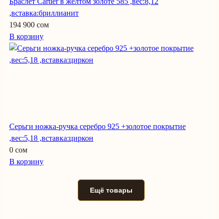
Браслет Cartier в желтом золоте 585 ,вес:8,12
,вставка:бриллианит
194 900 сом
В корзину
Серьги ножка-ручка серебро 925 +золотое покрытие
,вес:5,18 ,вставка:циркон
0 сом
В корзину
Ещё товары