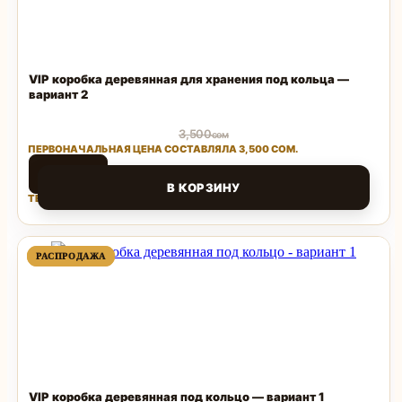
VIP коробка деревянная для хранения под кольца —
вариант 2
3,500
сом
ПЕРВОНАЧАЛЬНАЯ ЦЕНА СОСТАВЛЯЛА 3,500 СОМ.
1,500
сом
В КОРЗИНУ
ТЕКУЩАЯ ЦЕНА: 1,500 СОМ.
Поделиться
ПРОДАВАЕМЫЙ
ПРОДАВАЕМЫЙ
РАСПРОДАЖА
РАСПРОДАЖА
ТОВАР
ТОВАР
VIP коробка деревянная под кольцо — вариант 1