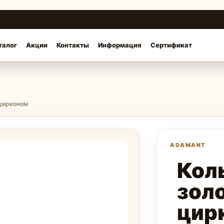
талог
Акции
Контакты
Информация
Сертификат
 цирконом
Кол
золо
цир