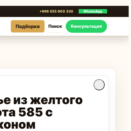
+996 555 900 330
WhatsApp
Подборки
Поиск
Консультация
ье из желтого
та 585 с
коном