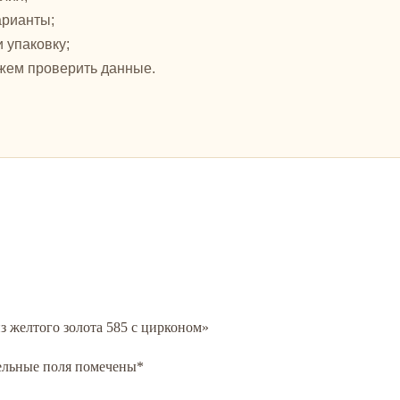
арианты;
и упаковку;
жем проверить данные.
из желтого золота 585 с цирконом»
ельные поля помечены
*