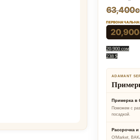
63,400
ПЕРВОНАЧАЛЬНАЯ
20,900
20,900 сом
238 $
ADAMANT SE
Примерк
Примерка в 
Поможем с ра
посадкой.
Рассрочка и
O!Market, BAKA