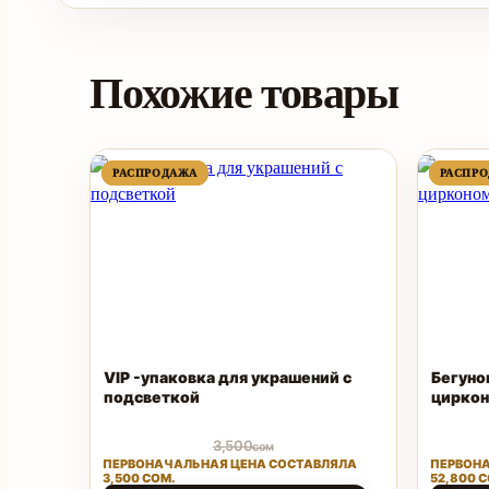
Похожие товары
ПРОДАВАЕМЫЙ
ПРОДАВАЕМЫЙ
РАСПРОДАЖА
РАСПРОДАЖА
РАСПР
РАСПР
ТОВАР
ТОВАР
VIP -упаковка для украшений с
Бегуно
подсветкой
цирко
3,500
сом
ПЕРВОНАЧАЛЬНАЯ ЦЕНА СОСТАВЛЯЛА
ПЕРВОНА
3,500 СОМ.
52,800 С