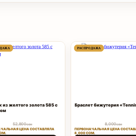
ПРОДАВАЕМЫЙ
ПРОДАВАЕМЫЙ
ПРОДАВАЕМЫЙ
ПРОДАВАЕМЫЙ
ОДАЖА
ОДАЖА
РАСПРОДАЖА
РАСПРОДАЖА
ТОВАР
ТОВАР
ТОВАР
ТОВАР
к из желтого золота 585 с
Браслет бижутерия «Tenni
ном
52,800
8,000
сом
сом
ЧАЛЬНАЯ ЦЕНА СОСТАВЛЯЛА
ПЕРВОНАЧАЛЬНАЯ ЦЕНА СОСТАВ
ОМ.
8,000 СОМ.