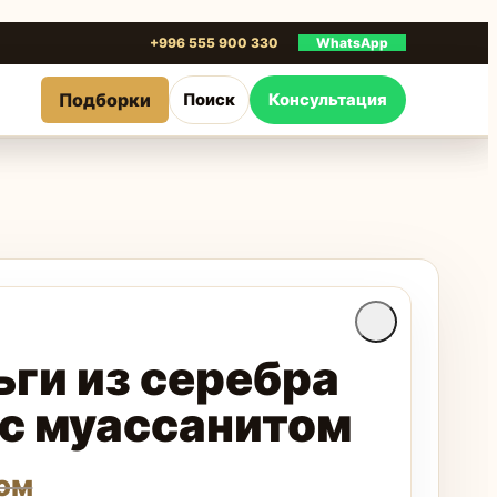
+996 555 900 330
WhatsApp
Подборки
Поиск
Консультация
ьги из серебра
 с муассанитом
ом