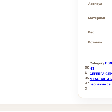
Артикул
Материал
Вес
Вставка
Category:
ИЗ
SK
ИЗ
U:
СЕРЕБРА
,
СЕР
35
МУАССАНИТ
47
ребряные се
3