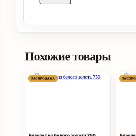
Похожие товары
ПРОДАВАЕМЫЙ
ПРОДАВАЕМЫЙ
РАСПРОДАЖА
РАСПРОДАЖА
РАСПР
РАСПР
ТОВАР
ТОВАР
Браслет из белого золота 750
Брасле