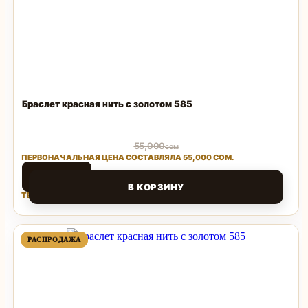
Браслет красная нить с золотом 585
55,000
сом
ПЕРВОНАЧАЛЬНАЯ ЦЕНА СОСТАВЛЯЛА 55,000 СОМ.
24,200
сом
В КОРЗИНУ
ТЕКУЩАЯ ЦЕНА: 24,200 СОМ.
Поделиться
ПРОДАВАЕМЫЙ
ПРОДАВАЕМЫЙ
РАСПРОДАЖА
РАСПРОДАЖА
ТОВАР
ТОВАР