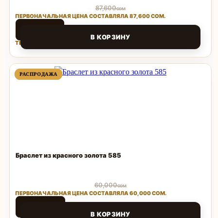
87,600
сом
ПЕРВОНАЧАЛЬНАЯ ЦЕНА СОСТАВЛЯЛА 87,600 СОМ.
38,544
сом
В КОРЗИНУ
ТЕКУЩАЯ ЦЕНА: 38,544 СОМ.
Поделиться
ПРОДАВАЕМЫЙ
ПРОДАВАЕМЫЙ
РАСПРОДАЖА
РАСПРОДАЖА
ТОВАР
ТОВАР
Браслет из красного золота 585
60,000
сом
ПЕРВОНАЧАЛЬНАЯ ЦЕНА СОСТАВЛЯЛА 60,000 СОМ.
30,000
сом
В КОРЗИНУ