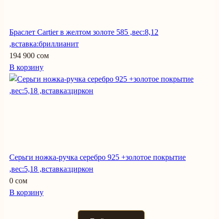
Браслет Cartier в желтом золоте 585 ,вес:8,12
,вставка:бриллианит
194 900 сом
В корзину
Серьги ножка-ручка серебро 925 +золотое покрытие
,вес:5,18 ,вставка:циркон
0 сом
В корзину