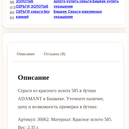
ЗОЛОТЫЕ
золото
,
купить серьги Бишкек
,
купить
SK
СЕРЬГИ
,
ЗОЛОТЫЕ
украшение
U:
3
СЕРЬГИ
,
серьги без
Бишкек
,
Серьги
,
ювелирные
60
камней
украшения
62
Описание
Отзывы (0)
Описание
Серьги из красного золота 585 в бутике
ADAMANT в Бишкеке. Уточните наличие,
цену и возможность примерки в бутике.
Артикул: 36062. Материал: Красное золото 585.
Вес: 2,35 г.