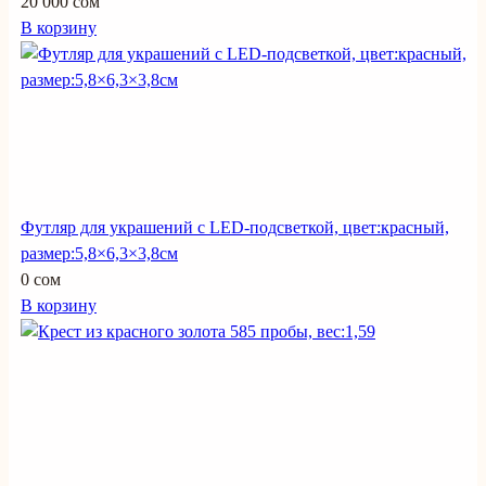
20 000 сом
В корзину
Футляр для украшений с LED-подсветкой, цвет:красный,
размер:5,8×6,3×3,8см
0 сом
В корзину