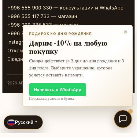
+996 555 900 330 — консультации и WhatsApp
+996 555 117 733 — магазин
+996 999 335 533 — магазин
×
+996 999 338 333 — магазин
ПОДАРОК КО ДНЮ РОЖДЕНИЯ
Дарим -10% на любую
Instagram
покупку
Открыть в 2GIS
Ежедневно 10:00-20:00
Скидка действует за 3 дня до дня рождения и 3
дня после. Выберите украшение, которое
хочется оставить в памяти.
2026 ADAMANT · Бишкек
Написать в WhatsApp
Подскажем условия в бутике.
Русский
▼