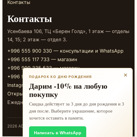
Контакты
Контакты
Усенбаева 106, ТЦ «Берен Голд», 1 этаж — отделы
14, 15; 2 этаж — отдел 3.
+996 555 900 330 — консультации и WhatsApp
+996 555 117 733 — магазин
+996 999 335 533 — магазин
×
+996 999 338 333 — магазин
ПОДАРОК КО ДНЮ РОЖДЕНИЯ
Дарим -10% на любую
Instagram
покупку
Открыть в 2GIS
Ежедневно 10:00-20:00
Скидка действует за 3 дня до дня рождения и 3
дня после. Выберите украшение, которое
хочется оставить в памяти.
2026 ADAMANT · Бишкек
Написать в WhatsApp