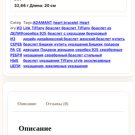
32,66 г Длина: 20 см
Categ
Tags:
ADAMANT
,
heart bracelet
,
Heart
ory:
ИЗ
Link
,
Tiffany
,
браслет
,
браслет Tiffany
,
браслет из
ДЕЛИЯ
серебра 925
,
браслет с сердцами
,
брендовый
ИЗ
дизайн
,
дизайнерский браслет
,
женский браслет
,
купить
СЕРЕБ
браслет Бишкек
,
купить украшение Бишкек
,
подарок
РА
,
СЕ
девушке
,
Подарок женщине
,
серебро 925
,
серебряные
РЕБРЯ
украшения
,
серебряный браслет
,
стильный
НЫЕ
браслет
,
украшения Tiffany style
,
эксклюзивные
ЦЕПИ
украшения.
,
ювелирные украшения
Описание
Отзывы (0)
Описание