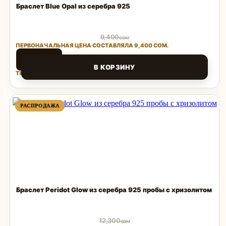
Браслет Blue Opal из серебра 925
9,400
сом
ПЕРВОНАЧАЛЬНАЯ ЦЕНА СОСТАВЛЯЛА 9,400 СОМ.
3,450
сом
В КОРЗИНУ
ТЕКУЩАЯ ЦЕНА: 3,450 СОМ.
Поделиться
ПРОДАВАЕМЫЙ
ПРОДАВАЕМЫЙ
РАСПРОДАЖА
РАСПРОДАЖА
ТОВАР
ТОВАР
Браслет Peridot Glow из серебра 925 пробы с хризолитом
12,300
сом