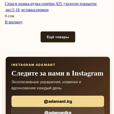
Серьги ножка-ручка серебро 925 +золотое покрытие
,вес:5,18 ,вставка:циркон
0 сом
В корзину
Ещё товары
INSTAGRAM ADAMANT
Следите за нами в Instagram
Эксклюзивные украшения, новинки и
вдохновение каждый день.
@adamant.kg
@adamantkg