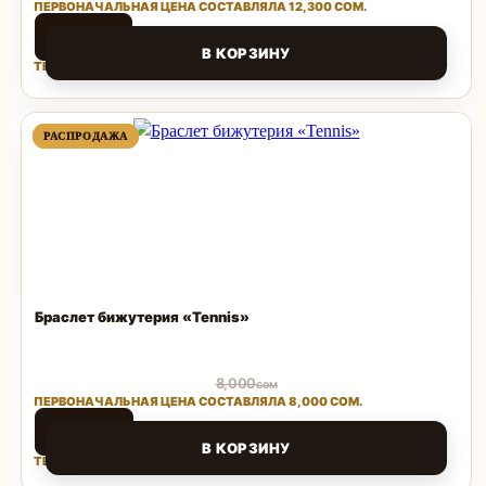
ПЕРВОНАЧАЛЬНАЯ ЦЕНА СОСТАВЛЯЛА 12,300 СОМ.
3,690
сом
В КОРЗИНУ
ТЕКУЩАЯ ЦЕНА: 3,690 СОМ.
Поделиться
ПРОДАВАЕМЫЙ
ПРОДАВАЕМЫЙ
РАСПРОДАЖА
РАСПРОДАЖА
ТОВАР
ТОВАР
Браслет бижутерия «Tennis»
8,000
сом
ПЕРВОНАЧАЛЬНАЯ ЦЕНА СОСТАВЛЯЛА 8,000 СОМ.
2,500
сом
В КОРЗИНУ
ТЕКУЩАЯ ЦЕНА: 2,500 СОМ.