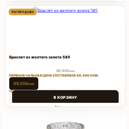
Поделиться
ПРОДАВАЕМЫЙ
ПРОДАВАЕМЫЙ
РАСПРОДАЖА
РАСПРОДАЖА
ТОВАР
ТОВАР
Браслет из желтого золота 585
98,400
сом
ПЕРВОНАЧАЛЬНАЯ ЦЕНА СОСТАВЛЯЛА 98,400 СОМ.
49,200
сом
ТЕКУЩАЯ ЦЕНА: 49,200 СОМ.
В КОРЗИНУ
Поделиться