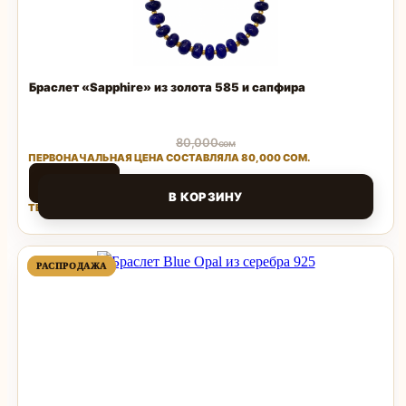
Браслет «Sapphire» из золота 585 и сапфира
80,000
сом
ПЕРВОНАЧАЛЬНАЯ ЦЕНА СОСТАВЛЯЛА 80,000 СОМ.
35,200
сом
В КОРЗИНУ
ТЕКУЩАЯ ЦЕНА: 35,200 СОМ.
Поделиться
ПРОДАВАЕМЫЙ
ПРОДАВАЕМЫЙ
РАСПРОДАЖА
РАСПРОДАЖА
ТОВАР
ТОВАР