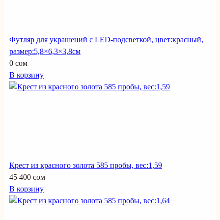
Футляр для украшений с LED-подсветкой, цвет:красный,
размер:5,8×6,3×3,8см
0 сом
В корзину
Крест из красного золота 585 пробы, вес:1,59
45 400 сом
В корзину