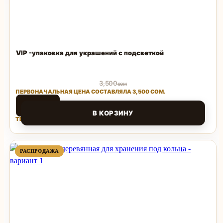
VIP -упаковка для украшений с подсветкой
3,500
сом
ПЕРВОНАЧАЛЬНАЯ ЦЕНА СОСТАВЛЯЛА 3,500 СОМ.
1,500
сом
В КОРЗИНУ
ТЕКУЩАЯ ЦЕНА: 1,500 СОМ.
Поделиться
ПРОДАВАЕМЫЙ
ПРОДАВАЕМЫЙ
РАСПРОДАЖА
РАСПРОДАЖА
ТОВАР
ТОВАР