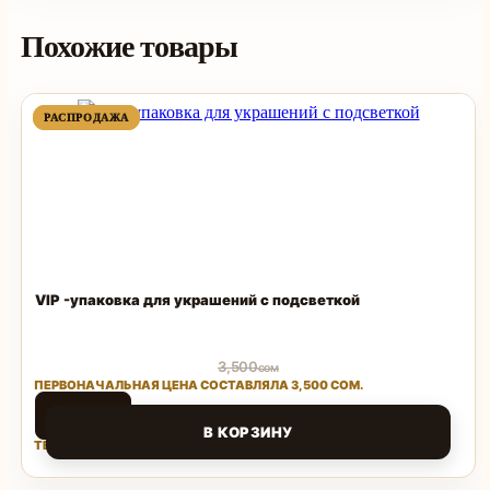
Похожие товары
ПРОДАВАЕМЫЙ
ПРОДАВАЕМЫЙ
РАСПРОДАЖА
РАСПРОДАЖА
ТОВАР
ТОВАР
VIP -упаковка для украшений с подсветкой
3,500
сом
ПЕРВОНАЧАЛЬНАЯ ЦЕНА СОСТАВЛЯЛА 3,500 СОМ.
1,500
сом
В КОРЗИНУ
ТЕКУЩАЯ ЦЕНА: 1,500 СОМ.