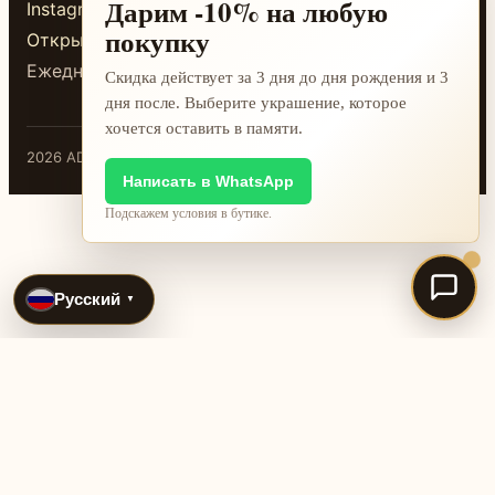
Дарим -10% на любую
Instagram
покупку
Открыть в 2GIS
Ежедневно 10:00-20:00
Скидка действует за 3 дня до дня рождения и 3
дня после. Выберите украшение, которое
хочется оставить в памяти.
2026 ADAMANT · Бишкек
Написать в WhatsApp
Подскажем условия в бутике.
Русский
▼
International jewelry search pages
@adamant.kg