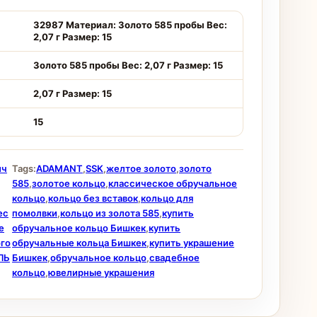
32987 Материал: Золото 585 пробы Вес:
2,07 г Размер: 15
Золото 585 пробы Вес: 2,07 г Размер: 15
2,07 г Размер: 15
15
ич
Tags:
ADAMANT
,
SSK
,
желтое золото
,
золото
585
,
золотое кольцо
,
классическое обручальное
кольцо
,
кольцо без вставок
,
кольцо для
ес
помолвки
,
кольцо из золота 585
,
купить
е
обручальное кольцо Бишкек
,
купить
ого
обручальные кольца Бишкек
,
купить украшение
ЛЬ
Бишкек
,
обручальное кольцо
,
свадебное
кольцо
,
ювелирные украшения