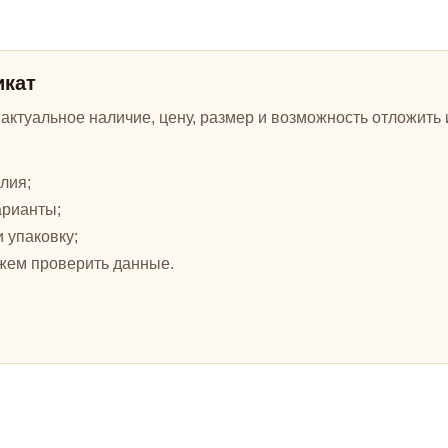
икат
ктуальное наличие, цену, размер и возможность отложить и
лия;
арианты;
и упаковку;
жем проверить данные.