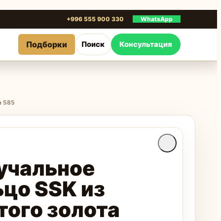
+996 555 900 330
WhatsApp
Подборки
Поиск
Консультация
а 585
учальное
ьцо SSK из
того золота