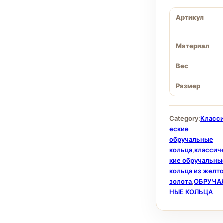
Артикул
Материал
Вес
Размер
Category:
Класс
еские
обручальные
кольца
,
классич
кие обручальны
кольца из желт
золота
,
ОБРУЧА
НЫЕ КОЛЬЦА