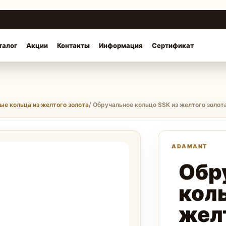
талог
Акции
Контакты
Информация
Сертификат
ые кольца из желтого золота
/ Обручальное кольцо SSK из желтого золот
Обр
кол
жел