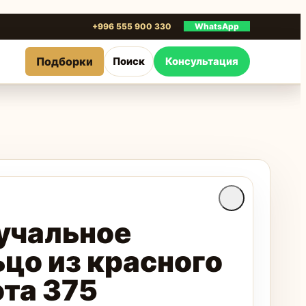
+996 555 900 330
WhatsApp
Подборки
Поиск
Консультация
учальное
цо из красного
ота 375