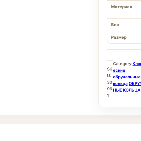
Материал
Вес
Размер
Category:
Кла
SK
еские
U:
обручальные
30
кольца
,
ОБРУ
96
НЫЕ КОЛЬЦА
1