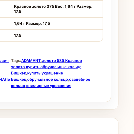
Красное золото 375 Вес: 1,64 г Размер:
17,5
1,64 г Размер: 17,5
17,5
ссич
Tags:
ADAMANT
,
золото 585
,
Красное
золото
,
купить обручальные кольца
Бишкек
,
купить украшение
ЧАЛЬ
Бишкек
,
обручальное кольцо
,
свадебное
кольцо
,
ювелирные украшения