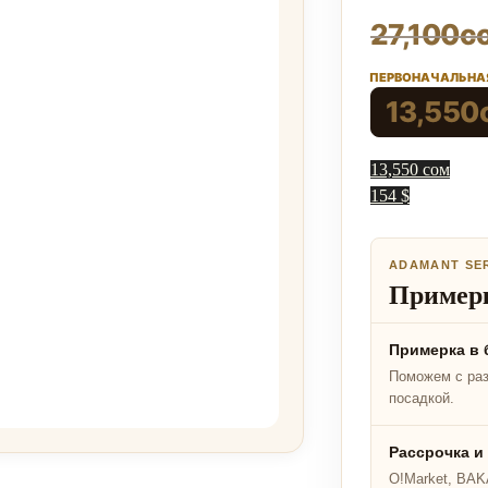
27,100
с
ПЕРВОНАЧАЛЬНАЯ 
13,550
13,550 сом
154 $
ADAMANT SE
Примерк
Примерка в 
Поможем с ра
посадкой.
Рассрочка и
O!Market, BAKA