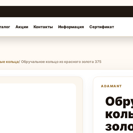
талог
Акции
Контакты
Информация
Сертификат
ные кольца
/ Обручальное кольцо из красного золота 375
Обр
коль
зол