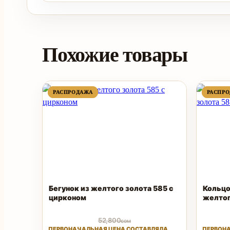
Похожие товары
ПРОДАВАЕМЫЙ
ПРОДАВАЕМЫЙ
РАСПРОДАЖА
РАСПРОДАЖА
РАСПР
РАСПР
ТОВАР
ТОВАР
Бегунок из желтого золота 585 с
Кольцо
цирконом
желтог
52,800
сом
ПЕРВОНАЧАЛЬНАЯ ЦЕНА СОСТАВЛЯЛА
ПЕРВОНА