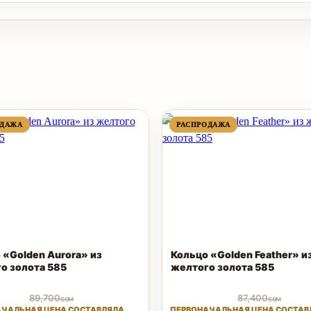
ПРОДАВАЕМЫЙ
ПРОДАВАЕМЫЙ
ПРОДАВАЕМЫЙ
ПРОДАВАЕМЫЙ
ОДАЖА
ОДАЖА
РАСПРОДАЖА
РАСПРОДАЖА
ТОВАР
ТОВАР
ТОВАР
ТОВАР
 «Golden Aurora» из
Кольцо «Golden Feather» и
о золота 585
желтого золота 585
89,700
87,400
сом
сом
ЧАЛЬНАЯ ЦЕНА СОСТАВЛЯЛА
ПЕРВОНАЧАЛЬНАЯ ЦЕНА СОСТАВ