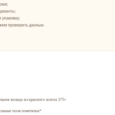
лия;
арианты;
и упаковку;
жем проверить данные.
льное кольцо из красного золота 375»
ельные поля помечены
*