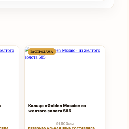
ПРОДАВАЕМЫЙ
ПРОДАВАЕМЫЙ
РАСПРОДАЖА
РАСПРОДАЖА
ТОВАР
ТОВАР
з
Кольцо «Golden Mosaic» из
желтого золота 585
91,500
сом
ЛЯЛА
ПЕРВОНАЧАЛЬНАЯ ЦЕНА СОСТАВЛЯЛА