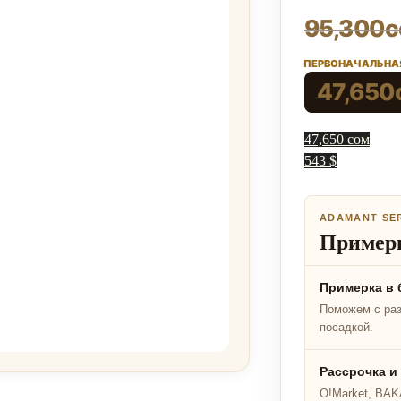
95,300
с
ПЕРВОНАЧАЛЬНАЯ
47,650
47,650 сом
543 $
ADAMANT SE
Примерк
Примерка в 
Поможем с ра
посадкой.
Рассрочка и
O!Market, BAKA