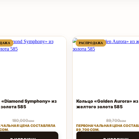
ПРОДАВАЕМЫЙ
ПРОДАВАЕМЫЙ
ПРОДАВАЕМЫЙ
ПРОДАВАЕМЫЙ
ОДАЖА
ОДАЖА
РАСПРОДАЖА
РАСПРОДАЖА
ТОВАР
ТОВАР
ТОВАР
ТОВАР
 «Diamond Symphony» из
Кольцо «Golden Aurora» из
 золота 585
желтого золота 585
180,000
89,700
сом
сом
ЧАЛЬНАЯ ЦЕНА СОСТАВЛЯЛА
ПЕРВОНАЧАЛЬНАЯ ЦЕНА СОСТАВ
 СОМ.
89,700 СОМ.
000
43,056
сом
сом