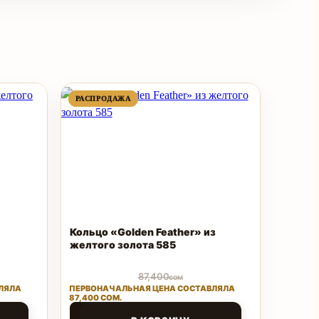
ПРОДАВАЕМЫЙ
ПРОДАВАЕМЫЙ
РАСПРОДАЖА
РАСПРОДАЖА
ТОВАР
ТОВАР
Кольцо «Golden Feather» из
желтого золота 585
87,400
сом
ЛЯЛА
ПЕРВОНАЧАЛЬНАЯ ЦЕНА СОСТАВЛЯЛА
87,400 СОМ.
41,952
сом