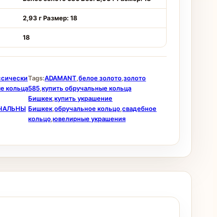
2,93 г Размер: 18
18
ссически
Tags:
ADAMANT
,
белое золото
,
золото
е кольца
585
,
купить обручальные кольца
Бишкек
,
купить украшение
ЧАЛЬНЫ
Бишкек
,
обручальное кольцо
,
свадебное
кольцо
,
ювелирные украшения