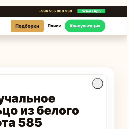
+996 555 900 330
WhatsApp
Подборки
Поиск
Консультация
учальное
цо из белого
ота 585