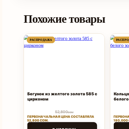
Похожие товары
ПРОДАВАЕМЫЙ
ПРОДАВАЕМЫЙ
РАСПРОДАЖА
РАСПРОДАЖА
РАСПР
РАСПР
ТОВАР
ТОВАР
Бегунок из желтого золота 585 с
Кольцо
цирконом
белого
52,800
сом
ПЕРВОНАЧАЛЬНАЯ ЦЕНА СОСТАВЛЯЛА
ПЕРВОНА
52,800 СОМ.
180,000
25,000
126,
сом