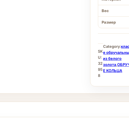
Вес
Размер
Category:
кла
SK
е обручальны
U:
из белого
32
золота
,
ОБРУ
95
Е КОЛЬЦА
8