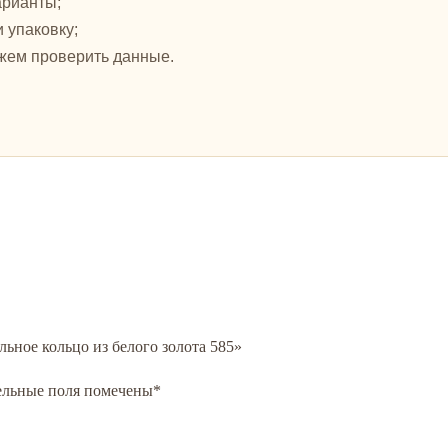
арианты;
и упаковку;
жем проверить данные.
льное кольцо из белого золота 585»
ельные поля помечены
*