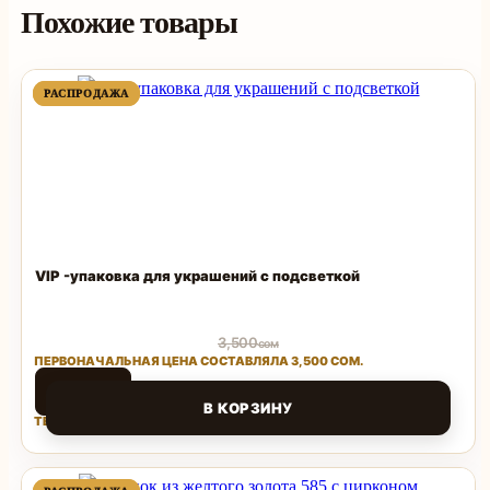
Похожие товары
ПРОДАВАЕМЫЙ
ПРОДАВАЕМЫЙ
РАСПРОДАЖА
РАСПРОДАЖА
ТОВАР
ТОВАР
VIP -упаковка для украшений с подсветкой
3,500
сом
ПЕРВОНАЧАЛЬНАЯ ЦЕНА СОСТАВЛЯЛА 3,500 СОМ.
1,500
сом
В КОРЗИНУ
ТЕКУЩАЯ ЦЕНА: 1,500 СОМ.
Поделиться