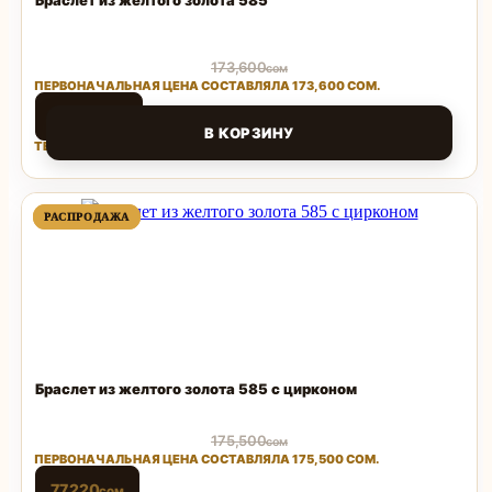
Браслет из желтого золота 585
173,600
сом
ПЕРВОНАЧАЛЬНАЯ ЦЕНА СОСТАВЛЯЛА 173,600 СОМ.
76,384
сом
В КОРЗИНУ
ТЕКУЩАЯ ЦЕНА: 76,384 СОМ.
Поделиться
ПРОДАВАЕМЫЙ
ПРОДАВАЕМЫЙ
РАСПРОДАЖА
РАСПРОДАЖА
ТОВАР
ТОВАР
Браслет из желтого золота 585 с цирконом
175,500
сом
ПЕРВОНАЧАЛЬНАЯ ЦЕНА СОСТАВЛЯЛА 175,500 СОМ.
77,220
сом