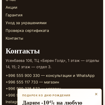
Акции
Гарантия
Уход за украшениями
Проверка сертификата
Контакты
Контакты
Усенбаева 106, ТЦ «Берен Голд», 1 этаж — отделы
14, 15; 2 этаж — отдел 3.
+996 555 900 330 — консультации и WhatsApp
+996 555 117 733 — магазин
+996 999 335 533 — магазин
×
+996 999 338 333 — магазин
ПОДАРОК КО ДНЮ РОЖДЕНИЯ
Дарим -10% на любую
Instagram