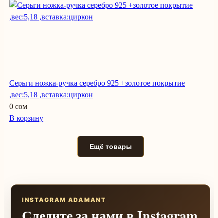
Серьги ножка-ручка серебро 925 +золотое покрытие
,вес:5,18 ,вставка:циркон
0 сом
В корзину
Ещё товары
INSTAGRAM ADAMANT
Следите за нами в Instagram