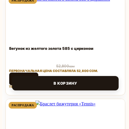
ПРОДАВАЕМЫЙ
ПРОДАВАЕМЫЙ
РАСПРОДАЖА
РАСПРОДАЖА
ТОВАР
ТОВАР
Бегунок из желтого золота 585 с цирконом
52,800
сом
ПЕРВОНАЧАЛЬНАЯ ЦЕНА СОСТАВЛЯЛА 52,800 СОМ.
25,000
сом
В КОРЗИНУ
ТЕКУЩАЯ ЦЕНА: 25,000 СОМ.
Поделиться
ПРОДАВАЕМЫЙ
ПРОДАВАЕМЫЙ
РАСПРОДАЖА
РАСПРОДАЖА
ТОВАР
ТОВАР