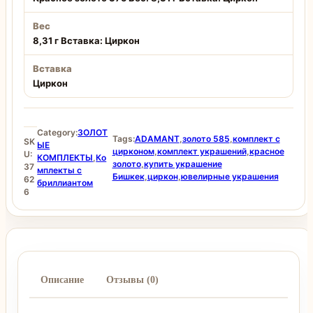
Вес
8,31 г Вставка: Циркон
Вставка
Циркон
Category:
ЗОЛОТ
Tags:
ADAMANT
,
золото 585
,
комплект с
SK
ЫЕ
цирконом
,
комплект украшений
,
красное
U:
КОМПЛЕКТЫ
,
Ко
золото
,
купить украшение
37
мплекты с
Бишкек
,
циркон
,
ювелирные украшения
62
бриллиантом
6
Описание
Отзывы (0)