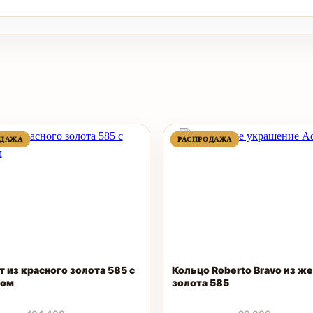
ПРОДАВАЕМЫЙ
ПРОДАВАЕМЫЙ
ПРОДАВАЕМЫЙ
ПРОДАВАЕМЫЙ
ОДАЖА
ОДАЖА
РАСПРОДАЖА
РАСПРОДАЖА
ТОВАР
ТОВАР
ТОВАР
ТОВАР
т из красного золота 585 с
Кольцо Roberto Bravo из ж
ном
золота 585