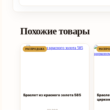
Похожие товары
ПРОДАВАЕМЫЙ
ПРОДАВАЕМЫЙ
РАСПРОДАЖА
РАСПРОДАЖА
РАСПР
РАСПР
ТОВАР
ТОВАР
Браслет из красного золота 585
Брасле
цирко