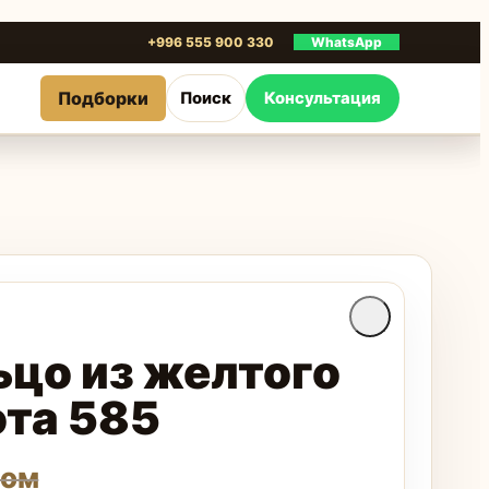
+996 555 900 330
WhatsApp
Подборки
Поиск
Консультация
ьцо из желтого
ота 585
сом