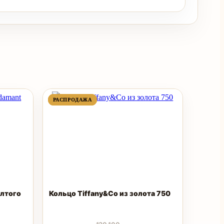
ПРОДАВАЕМЫЙ
ПРОДАВАЕМЫЙ
РАСПРОДАЖА
РАСПРОДАЖА
ТОВАР
ТОВАР
елтого
Кольцо Tiffany&Co из золота 750