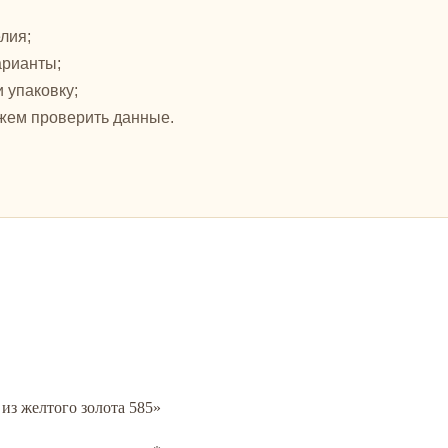
лия;
арианты;
и упаковку;
жем проверить данные.
 из желтого золота 585»