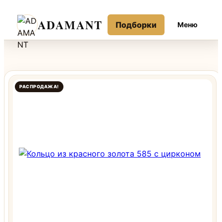
Перейти
ADAMANT
Подборки
Меню
к
содержимому
РАСПРОДАЖА!