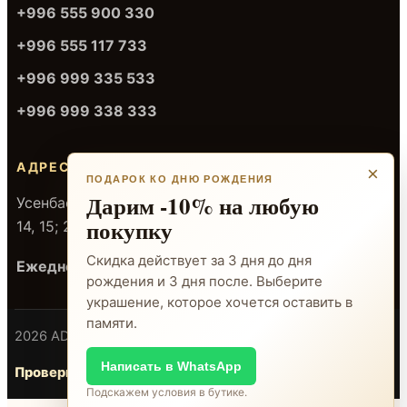
+996 555 900 330
+996 555 117 733
+996 999 335 533
+996 999 338 333
АДРЕСА
×
ПОДАРОК КО ДНЮ РОЖДЕНИЯ
Дарим -10% на любую
Усенбаева 106, ТЦ «Берен Голд», 1 этаж — отделы
покупку
14, 15; 2 этаж — отдел 3
Скидка действует за 3 дня до дня
Ежедневно 10:00-20:00
рождения и 3 дня после. Выберите
украшение, которое хочется оставить в
памяти.
2026 ADAMANT
Бишкек
Написать в WhatsApp
Проверка сертификата
Подскажем условия в бутике.