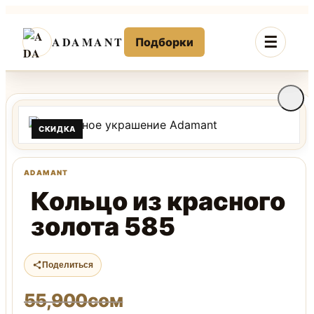
Перейти
к
ADAMANT
Подборки
содержимому
СКИДКА
Кольцо из красного
золота 585
Поделиться
55,900
сом