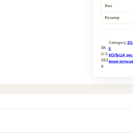
Вес
Размер
Category:
ЗО
SK
Е
U:
3
КОЛЬЦА
,
эк
563
вные кольц
9