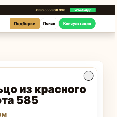
+996 555 900 330
WhatsApp
Подборки
Поиск
Консультация
ьцо из красного
ота 585
ом