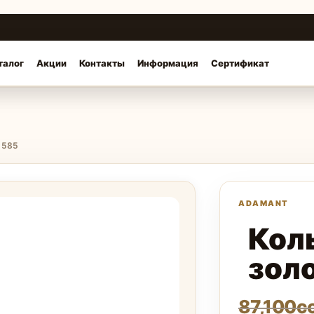
талог
Акции
Контакты
Информация
Сертификат
а 585
Кол
зол
87,100
с