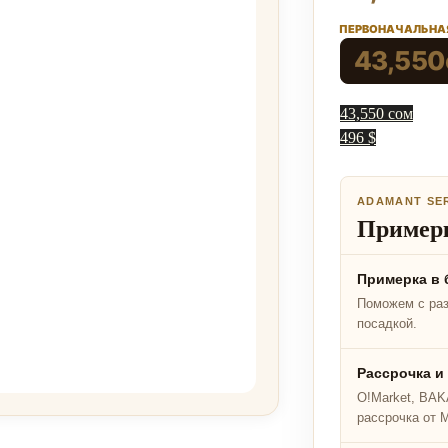
ПЕРВОНАЧАЛЬНАЯ
43,550
43,550 сом
496 $
ADAMANT SE
Примерк
Примерка в 
Поможем с ра
посадкой.
Рассрочка и
O!Market, BAKA
рассрочка от 