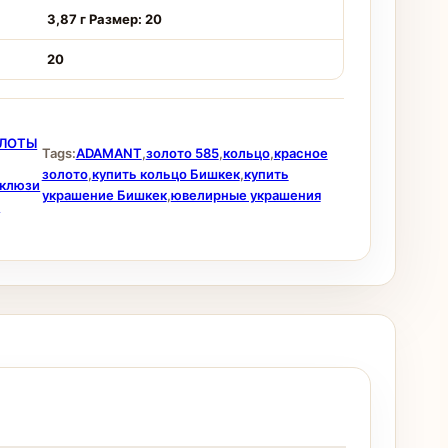
3,87 г Размер: 20
20
ЛОТЫ
Tags:
ADAMANT
,
золото 585
,
кольцо
,
красное
золото
,
купить кольцо Бишкек
,
купить
склюзи
украшение Бишкек
,
ювелирные украшения
а