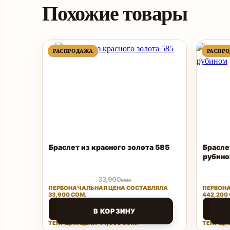
Похожие товары
ПРОДАВАЕМЫЙ
ПРОДАВАЕМЫЙ
РАСПРОДАЖА
РАСПРОДАЖА
РАСПР
РАСПР
ТОВАР
ТОВАР
Браслет из красного золота 585
Брасле
рубин
33,900
сом
ПЕРВОНАЧАЛЬНАЯ ЦЕНА СОСТАВЛЯЛА
ПЕРВОНА
33,900 СОМ.
442,200
14,960
88,4
сом
В КОРЗИНУ
ТЕКУЩАЯ ЦЕНА: 14,960 СОМ.
ТЕКУЩАЯ