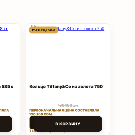
ПРОДАВАЕМЫЙ
ПРОДАВАЕМЫЙ
РАСПРОДАЖА
РАСПРОДАЖА
ТОВАР
ТОВАР
 585 с
Кольцо Tiffany&Co из золота 750
130,100
сом
ЛЯЛА
ПЕРВОНАЧАЛЬНАЯ ЦЕНА СОСТАВЛЯЛА
130,100 СОМ.
65,050
сом
В КОРЗИНУ
ТЕКУЩАЯ ЦЕНА: 65,050 СОМ.