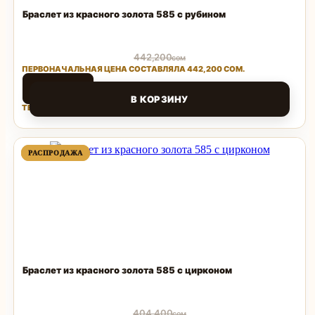
Браслет из красного золота 585 с рубином
442,200
сом
ПЕРВОНАЧАЛЬНАЯ ЦЕНА СОСТАВЛЯЛА 442,200 СОМ.
88,440
сом
В КОРЗИНУ
ТЕКУЩАЯ ЦЕНА: 88,440 СОМ.
Поделиться
ПРОДАВАЕМЫЙ
ПРОДАВАЕМЫЙ
РАСПРОДАЖА
РАСПРОДАЖА
ТОВАР
ТОВАР
Браслет из красного золота 585 с цирконом
404,400
сом