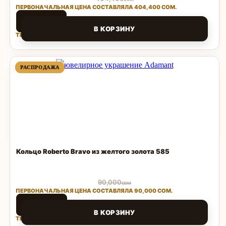
ПЕРВОНАЧАЛЬНАЯ ЦЕНА СОСТАВЛЯЛА 404,400 СОМ.
80,880
сом
В КОРЗИНУ
ТЕКУЩАЯ ЦЕНА: 80,880 СОМ.
Поделиться
ПРОДАВАЕМЫЙ
ПРОДАВАЕМЫЙ
РАСПРОДАЖА
РАСПРОДАЖА
ТОВАР
ТОВАР
Кольцо Roberto Bravo из желтого золота 585
90,000
сом
ПЕРВОНАЧАЛЬНАЯ ЦЕНА СОСТАВЛЯЛА 90,000 СОМ.
64,800
сом
В КОРЗИНУ
ТЕКУЩАЯ ЦЕНА: 64,800 СОМ.