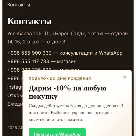
Контакты
Контакты
Усенбаева 106, ТЦ «Берен Голд», 1 этаж — отделы
14, 15; 2 этаж — отдел 3.
+996 555 900 330 — консультации и WhatsApp
+996 555 117 733 — магазин
+996 999 335 533 — магазин
×
+996 999 338 333 — магазин
ПОДАРОК КО ДНЮ РОЖДЕНИЯ
Дарим -10% на любую
Instagram
покупку
Открыть в 2GIS
Ежедневно 10:00-20:00
Скидка действует за 3 дня до дня рождения и 3
дня после. Выберите украшение, которое
хочется оставить в памяти.
2026 ADAMANT · Бишкек
Написать в WhatsApp