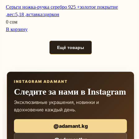
Серьги ножка-ручка серебро 925 +золотое покрытие
,вес:5,18 ,вставка:циркон
0 сом
В корзину
Ещё товары
INSTAGRAM ADAMANT
Следите за нами в Instagram
Эксклюзивные украшения, новинки и
вдохновение каждый день.
@adamant.kg