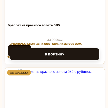
Браслет из красного золота 585
33,900
сом
ПЕРВОНАЧАЛЬНАЯ ЦЕНА СОСТАВЛЯЛА 33,900 СОМ.
14,960
сом
В КОРЗИНУ
ТЕКУЩАЯ ЦЕНА: 14,960 СОМ.
Поделиться
ПРОДАВАЕМЫЙ
ПРОДАВАЕМЫЙ
РАСПРОДАЖА
РАСПРОДАЖА
ТОВАР
ТОВАР