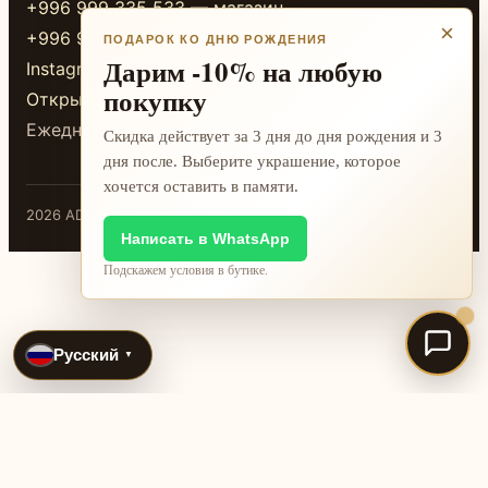
+996 999 335 533 — магазин
×
+996 999 338 333 — магазин
ПОДАРОК КО ДНЮ РОЖДЕНИЯ
Дарим -10% на любую
Instagram
покупку
Открыть в 2GIS
Ежедневно 10:00-20:00
Скидка действует за 3 дня до дня рождения и 3
дня после. Выберите украшение, которое
хочется оставить в памяти.
2026 ADAMANT · Бишкек
Написать в WhatsApp
Подскажем условия в бутике.
Русский
▼
International jewelry search pages