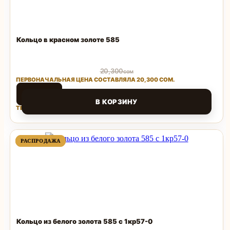
Кольцо в красном золоте 585
20,300
сом
ПЕРВОНАЧАЛЬНАЯ ЦЕНА СОСТАВЛЯЛА 20,300 СОМ.
8,932
сом
В КОРЗИНУ
ТЕКУЩАЯ ЦЕНА: 8,932 СОМ.
Поделиться
ПРОДАВАЕМЫЙ
ПРОДАВАЕМЫЙ
РАСПРОДАЖА
РАСПРОДАЖА
ТОВАР
ТОВАР
Кольцо из белого золота 585 с 1кр57-0