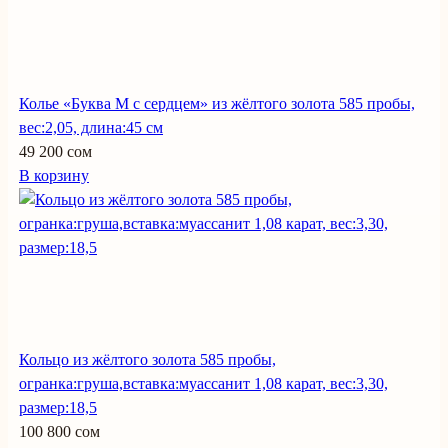
Колье «Буква М с сердцем» из жёлтого золота 585 пробы,
вес:2,05, длина:45 см
49 200 сом
В корзину
Кольцо из жёлтого золота 585 пробы,
огранка:груша,вставка:муассанит 1,08 карат, вес:3,30,
размер:18,5
100 800 сом