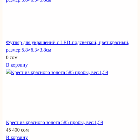
Футляр для украшений с LED-подсветкой, цвет:красный,
размер:5,8×6,3×3,8см
0 сом
В корзину
Крест из красного золота 585 пробы, вес:1,59
45 400 сом
В корзину