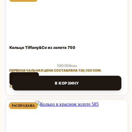
ТОВАР
ТОВАР
Кольцо Tiffany&Co из золота 750
130,100
сом
ПЕРВОНАЧАЛЬНАЯ ЦЕНА СОСТАВЛЯЛА 130,100 СОМ.
65,050
сом
В КОРЗИНУ
ТЕКУЩАЯ ЦЕНА: 65,050 СОМ.
Поделиться
ПРОДАВАЕМЫЙ
ПРОДАВАЕМЫЙ
РАСПРОДАЖА
РАСПРОДАЖА
ТОВАР
ТОВАР