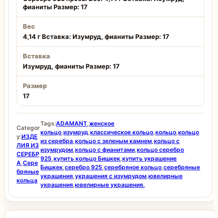
фианиты Размер: 17
Вес
4,14 г Вставка: Изумруд, фианиты Размер: 17
Вставка
Изумруд, фианиты Размер: 17
Размер
17
Tags:
ADAMANT
,
женское
Categor
кольцо
,
изумруд
,
классическое кольцо
,
кольцо
,
кольцо
y:
ИЗДЕ
из серебра
,
кольцо с зеленым камнем
,
кольцо с
ЛИЯ ИЗ
изумрудом
,
кольцо с фианитами
,
кольцо серебро
СЕРЕБР
925
,
купить кольцо Бишкек
,
купить украшение
А
,
Сере
Бишкек
,
серебро 925
,
серебряное кольцо
,
серебряные
бряные
украшения
,
украшения с изумрудом
,
ювелирные
кольца
украшения
,
ювелирные украшения.