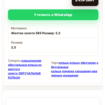
В КОРЗИНУ
Уточнить в WhatsApp
Материал
Желтое золото 585 Размер: 3,5
Размер
3,5
Category:
классические
Tags:
кольца
,
кольцо
,
обручалки
,
о
обручальные кольца из
бручальные
желтого
кольца
,
подарки
,
украшения
,
юве
золота
,
ОБРУЧАЛЬНЫЕ
лирные украшения
КОЛЬЦА