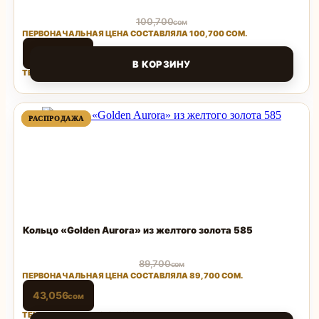
100,700
сом
ПЕРВОНАЧАЛЬНАЯ ЦЕНА СОСТАВЛЯЛА 100,700 СОМ.
48,336
сом
В КОРЗИНУ
ТЕКУЩАЯ ЦЕНА: 48,336 СОМ.
Поделиться
ПРОДАВАЕМЫЙ
ПРОДАВАЕМЫЙ
РАСПРОДАЖА
РАСПРОДАЖА
ТОВАР
ТОВАР
Кольцо «Golden Aurora» из желтого золота 585
89,700
сом
ПЕРВОНАЧАЛЬНАЯ ЦЕНА СОСТАВЛЯЛА 89,700 СОМ.
43,056
сом
ТЕКУЩАЯ ЦЕНА: 43,056 СОМ.