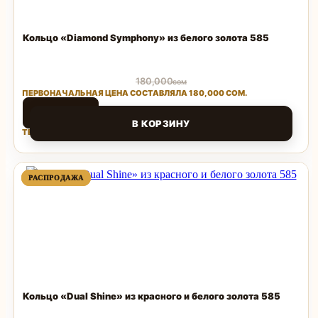
Кольцо «Diamond Symphony» из белого золота 585
180,000
сом
ПЕРВОНАЧАЛЬНАЯ ЦЕНА СОСТАВЛЯЛА 180,000 СОМ.
126,000
сом
В КОРЗИНУ
ТЕКУЩАЯ ЦЕНА: 126,000 СОМ.
Поделиться
ПРОДАВАЕМЫЙ
ПРОДАВАЕМЫЙ
РАСПРОДАЖА
РАСПРОДАЖА
ТОВАР
ТОВАР
Кольцо «Dual Shine» из красного и белого золота 585