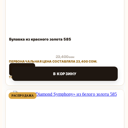
Булавка из красного золота 585
23,400
сом
ПЕРВОНАЧАЛЬНАЯ ЦЕНА СОСТАВЛЯЛА 23,400 СОМ.
4,860
сом
В КОРЗИНУ
ТЕКУЩАЯ ЦЕНА: 4,860 СОМ.
Поделиться
ПРОДАВАЕМЫЙ
ПРОДАВАЕМЫЙ
РАСПРОДАЖА
РАСПРОДАЖА
ТОВАР
ТОВАР