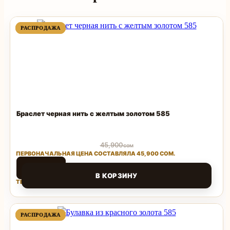
ПРОДАВАЕМЫЙ
ПРОДАВАЕМЫЙ
РАСПРОДАЖА
РАСПРОДАЖА
ТОВАР
ТОВАР
Браслет черная нить с желтым золотом 585
45,900
сом
ПЕРВОНАЧАЛЬНАЯ ЦЕНА СОСТАВЛЯЛА 45,900 СОМ.
20,196
сом
В КОРЗИНУ
ТЕКУЩАЯ ЦЕНА: 20,196 СОМ.
Поделиться
ПРОДАВАЕМЫЙ
ПРОДАВАЕМЫЙ
РАСПРОДАЖА
РАСПРОДАЖА
ТОВАР
ТОВАР