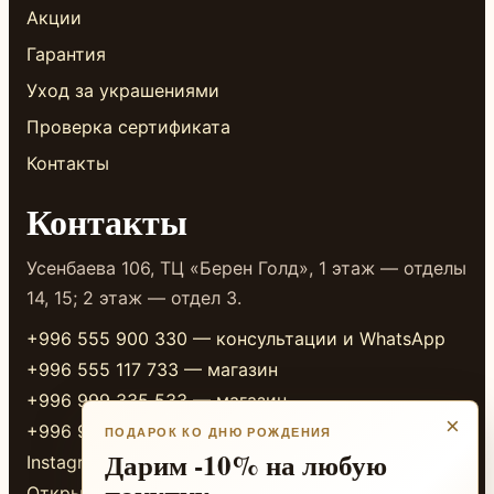
Акции
Гарантия
Уход за украшениями
Проверка сертификата
Контакты
Контакты
Усенбаева 106, ТЦ «Берен Голд», 1 этаж — отделы
14, 15; 2 этаж — отдел 3.
+996 555 900 330 — консультации и WhatsApp
+996 555 117 733 — магазин
+996 999 335 533 — магазин
×
+996 999 338 333 — магазин
ПОДАРОК КО ДНЮ РОЖДЕНИЯ
Дарим -10% на любую
Instagram
Открыть в 2GIS