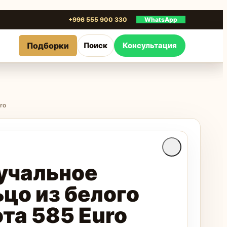
+996 555 900 330
WhatsApp
Подборки
Поиск
Консультация
ro
учальное
цо из белого
та 585 Euro