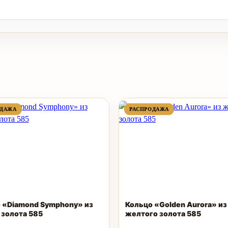
ПРОДАВАЕМЫЙ
ПРОДАВАЕМЫЙ
ПРОДАВАЕМЫЙ
ПРОДАВАЕМЫЙ
ОДАЖА
ОДАЖА
РАСПРОДАЖА
РАСПРОДАЖА
ТОВАР
ТОВАР
ТОВАР
ТОВАР
 «Diamond Symphony» из
Кольцо «Golden Aurora» из
 золота 585
желтого золота 585