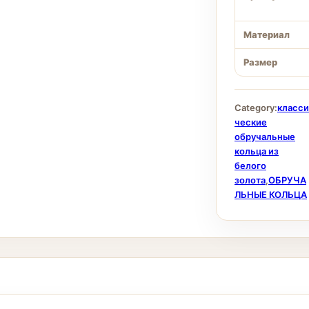
Материал
Размер
Category:
класси
ческие
обручальные
кольца из
белого
золота
,
ОБРУЧА
ЛЬНЫЕ КОЛЬЦА