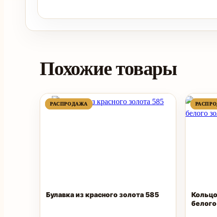
Похожие товары
ПРОДАВАЕМЫЙ
ПРОДАВАЕМЫЙ
РАСПРОДАЖА
РАСПРОДАЖА
РАСПР
РАСПР
ТОВАР
ТОВАР
Булавка из красного золота 585
Кольцо
белого