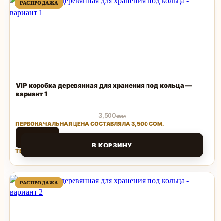
ПРОДАВАЕМЫЙ
ПРОДАВАЕМЫЙ
РАСПРОДАЖА
РАСПРОДАЖА
ТОВАР
ТОВАР
VIP коробка деревянная для хранения под кольца —
вариант 1
3,500
сом
ПЕРВОНАЧАЛЬНАЯ ЦЕНА СОСТАВЛЯЛА 3,500 СОМ.
1,500
сом
В КОРЗИНУ
ТЕКУЩАЯ ЦЕНА: 1,500 СОМ.
Поделиться
ПРОДАВАЕМЫЙ
ПРОДАВАЕМЫЙ
РАСПРОДАЖА
РАСПРОДАЖА
ТОВАР
ТОВАР