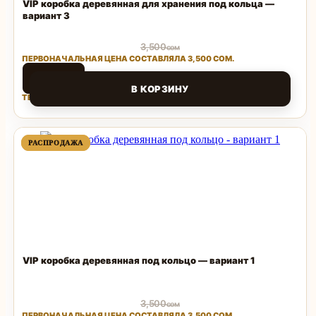
VIP коробка деревянная для хранения под кольца —
вариант 3
3,500
сом
ПЕРВОНАЧАЛЬНАЯ ЦЕНА СОСТАВЛЯЛА 3,500 СОМ.
1,500
сом
В КОРЗИНУ
ТЕКУЩАЯ ЦЕНА: 1,500 СОМ.
Поделиться
ПРОДАВАЕМЫЙ
ПРОДАВАЕМЫЙ
РАСПРОДАЖА
РАСПРОДАЖА
ТОВАР
ТОВАР
VIP коробка деревянная под кольцо — вариант 1
3,500
сом
ПЕРВОНАЧАЛЬНАЯ ЦЕНА СОСТАВЛЯЛА 3,500 СОМ.