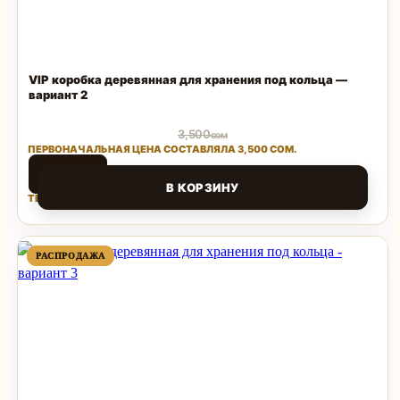
VIP коробка деревянная для хранения под кольца —
вариант 2
3,500
сом
ПЕРВОНАЧАЛЬНАЯ ЦЕНА СОСТАВЛЯЛА 3,500 СОМ.
1,500
сом
В КОРЗИНУ
ТЕКУЩАЯ ЦЕНА: 1,500 СОМ.
Поделиться
ПРОДАВАЕМЫЙ
ПРОДАВАЕМЫЙ
РАСПРОДАЖА
РАСПРОДАЖА
ТОВАР
ТОВАР