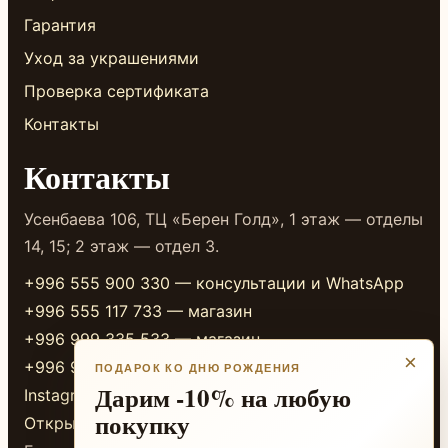
Гарантия
Уход за украшениями
Проверка сертификата
Контакты
Контакты
Усенбаева 106, ТЦ «Берен Голд», 1 этаж — отделы
14, 15; 2 этаж — отдел 3.
+996 555 900 330 — консультации и WhatsApp
+996 555 117 733 — магазин
+996 999 335 533 — магазин
×
+996 999 338 333 — магазин
ПОДАРОК КО ДНЮ РОЖДЕНИЯ
Дарим -10% на любую
Instagram
покупку
Открыть в 2GIS