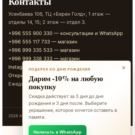
Контакты
Усенбаева 106, ТЦ «Берен Голд», 1 этаж —
отделы 14, 15; 2 этаж — отдел 3.
+996 555 900 330 — консультации и WhatsApp
+996 555 117 733 — магазин
+996 999 335 533 — магазин
+996 999 338 333 — магазин
Instagram
×
ПОДАРОК КО ДНЮ РОЖДЕНИЯ
Открыть в 2GIS
Дарим -10% на любую
Ежедневно 10:00-20:00
покупку
Скидка действует за 3 дня до дня
рождения и 3 дня после. Выберите
украшение, которое хочется оставить в
2026 ADAMANT · Бишкек
памяти.
Написать в WhatsApp