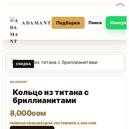
Перейти
к
ADAMANT
содержимому
Подборки
Поиск
Консуль
СКИДКА
Кольцо из титана с
бриллианитами
8,000
сом
ПЕРВОНАЧАЛЬНАЯ ЦЕНА СОСТАВЛЯЛА 8,000 СОМ.