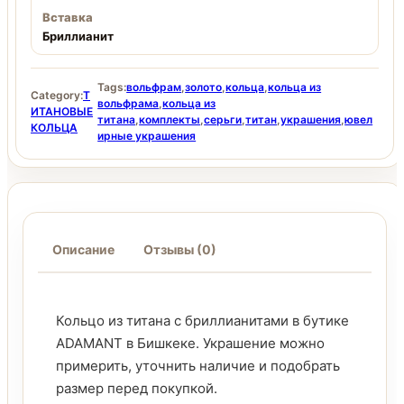
Вставка
Бриллианит
Tags:
вольфрам
,
золото
,
кольца
,
кольца из
Category:
Т
вольфрама
,
кольца из
ИТАНОВЫЕ
титана
,
комплекты
,
серьги
,
титан
,
украшения
,
ювел
КОЛЬЦА
ирные украшения
Описание
Отзывы (0)
Кольцо из титана с бриллианитами в бутике
ADAMANT в Бишкеке. Украшение можно
примерить, уточнить наличие и подобрать
размер перед покупкой.