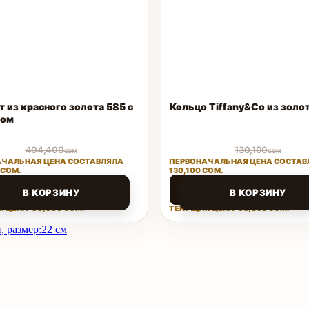
т из красного золота 585 с
Кольцо Tiffany&Co из золо
ном
404,400
130,100
сом
сом
ЧАЛЬНАЯ ЦЕНА СОСТАВЛЯЛА
ПЕРВОНАЧАЛЬНАЯ ЦЕНА СОСТАВ
 СОМ.
130,100 СОМ.
80
65,050
сом
сом
В КОРЗИНУ
В КОРЗИНУ
 ЦЕНА: 80,880 СОМ.
ТЕКУЩАЯ ЦЕНА: 65,050 СОМ.
Поделиться
Поделиться