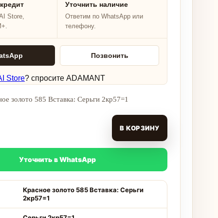
 кредит
Уточнить наличие
I Store,
Ответим по WhatsApp или
M+.
телефону.
atsApp
Позвонить
I Store
? спросите ADAMANT
ое золото 585 Вставка: Серьги 2кр57=1
В КОРЗИНУ
Уточнить в WhatsApp
Красное золото 585 Вставка: Серьги
2кр57=1
Серьги 2кр57=1