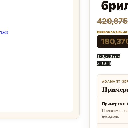
бри
420,875
ПЕРВОНАЧАЛЬНАЯ
180,37
180,370 сом
2,056 $
ADAMANT SE
Примерк
Примерка в 
Поможем с ра
посадкой.