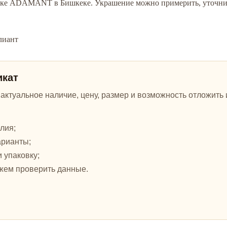
утике ADAMANT в Бишкеке. Украшение можно примерить, уточнит
лиант
икат
ктуальное наличие, цену, размер и возможность отложить и
лия;
арианты;
и упаковку;
жем проверить данные.