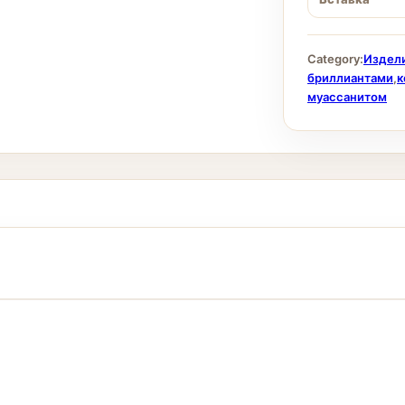
Category:
Издели
бриллиантами
,
к
муассанитом