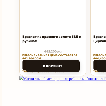
Браслет из красного золота 585 с
Брасле
рубином
цирко
442,200
сом
ПЕРВОНАЧАЛЬНАЯ ЦЕНА СОСТАВЛЯЛА
ПЕРВОНА
442,200 СОМ.
404,400
88,440
80,8
сом
В КОРЗИНУ
ТЕКУЩАЯ ЦЕНА: 88,440 СОМ.
ТЕКУЩАЯ
Поделиться