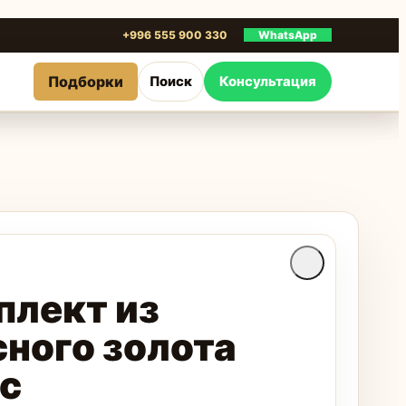
+996 555 900 330
WhatsApp
Подборки
Поиск
Консультация
плект из
сного золота
 с