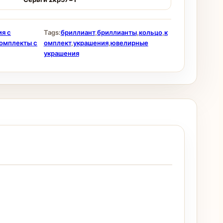
я с
Tags:
бриллиант
,
бриллианты
,
кольцо
,
к
омплекты с
омплект
,
украшения
,
ювелирные
украшения