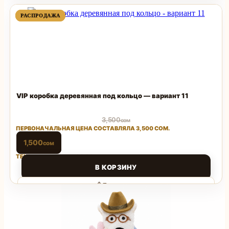
Поделиться
ПРОДАВАЕМЫЙ
ПРОДАВАЕМЫЙ
РАСПРОДАЖА
РАСПРОДАЖА
ТОВАР
ТОВАР
VIP коробка деревянная под кольцо — вариант 11
3,500
сом
ПЕРВОНАЧАЛЬНАЯ ЦЕНА СОСТАВЛЯЛА 3,500 СОМ.
1,500
сом
ТЕКУЩАЯ ЦЕНА: 1,500 СОМ.
В КОРЗИНУ
Поделиться