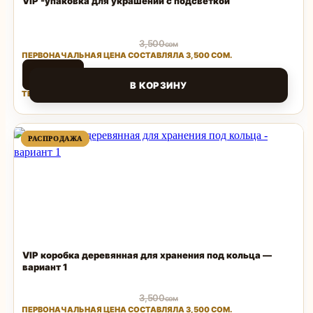
VIP -упаковка для украшений с подсветкой
3,500
сом
ПЕРВОНАЧАЛЬНАЯ ЦЕНА СОСТАВЛЯЛА 3,500 СОМ.
1,500
сом
В КОРЗИНУ
ТЕКУЩАЯ ЦЕНА: 1,500 СОМ.
Поделиться
ПРОДАВАЕМЫЙ
ПРОДАВАЕМЫЙ
РАСПРОДАЖА
РАСПРОДАЖА
ТОВАР
ТОВАР
VIP коробка деревянная для хранения под кольца —
вариант 1
3,500
сом
ПЕРВОНАЧАЛЬНАЯ ЦЕНА СОСТАВЛЯЛА 3,500 СОМ.