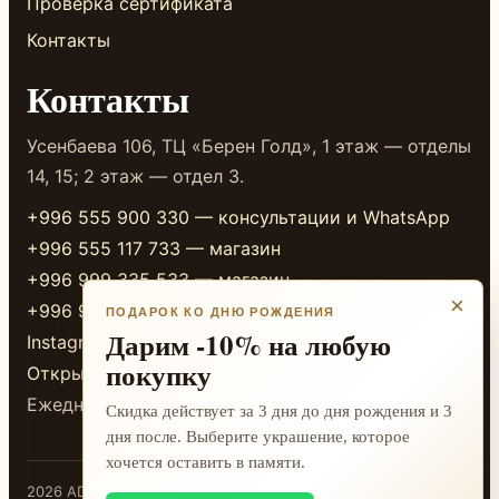
Проверка сертификата
Контакты
Контакты
Усенбаева 106, ТЦ «Берен Голд», 1 этаж — отделы
14, 15; 2 этаж — отдел 3.
+996 555 900 330 — консультации и WhatsApp
+996 555 117 733 — магазин
+996 999 335 533 — магазин
×
+996 999 338 333 — магазин
ПОДАРОК КО ДНЮ РОЖДЕНИЯ
Дарим -10% на любую
Instagram
покупку
Открыть в 2GIS
Ежедневно 10:00-20:00
Скидка действует за 3 дня до дня рождения и 3
дня после. Выберите украшение, которое
хочется оставить в памяти.
2026 ADAMANT · Бишкек