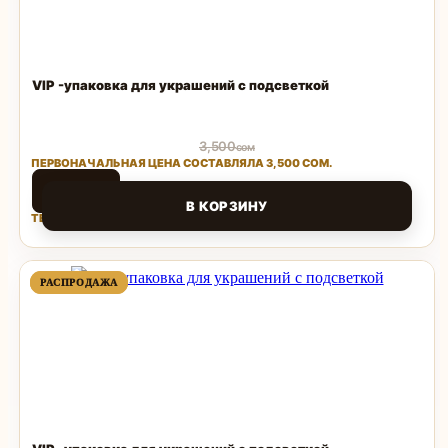
VIP -упаковка для украшений с подсветкой
3,500
сом
ПЕРВОНАЧАЛЬНАЯ ЦЕНА СОСТАВЛЯЛА 3,500 СОМ.
1,500
сом
В КОРЗИНУ
ТЕКУЩАЯ ЦЕНА: 1,500 СОМ.
Поделиться
ПРОДАВАЕМЫЙ
ПРОДАВАЕМЫЙ
РАСПРОДАЖА
РАСПРОДАЖА
ТОВАР
ТОВАР