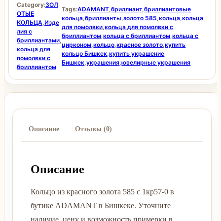
Category:
ЗОЛ
Tags:
ADAMANT
,
бриллиант
,
бриллиантовые
ОТЫЕ
кольца
,
бриллианты
,
золото 585
,
кольца
,
кольца
КОЛЬЦА
,
Изде
для помолвки
,
кольца для помолвки с
лия с
бриллиантом
,
кольца с бриллиантом
,
кольца с
бриллиантами
,
цирконом
,
кольцо
,
красное золото
,
купить
кольца для
кольцо Бишкек
,
купить украшение
помолвки с
Бишкек
,
украшения
,
ювелирные украшения
бриллиантом
Описание
Отзывы (0)
Описание
Кольцо из красного золота 585 с 1кр57-0 в
бутике ADAMANT в Бишкеке. Уточните
наличие, цену и возможность примерки в