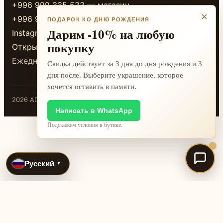
+996 999 335 533 — магазин
×
+996 999 338 333 — магазин
ПОДАРОК КО ДНЮ РОЖДЕНИЯ
Дарим -10% на любую
Instagram
покупку
Открыть в 2GIS
Ежедневно 10:00-20:00
Скидка действует за 3 дня до дня рождения и 3
дня после. Выберите украшение, которое
хочется оставить в памяти.
2026 ADAMANT · Бишкек
Написать в WhatsApp
Подскажем условия в бутике.
Русский
▼
International jewelry search pages