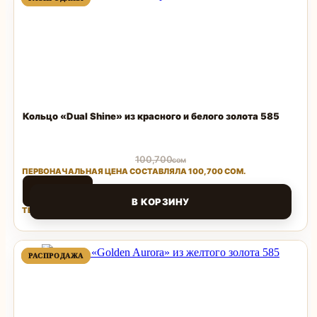
ТОВАР
ТОВАР
Кольцо «Dual Shine» из красного и белого золота 585
100,700
сом
ПЕРВОНАЧАЛЬНАЯ ЦЕНА СОСТАВЛЯЛА 100,700 СОМ.
48,336
сом
В КОРЗИНУ
ТЕКУЩАЯ ЦЕНА: 48,336 СОМ.
Поделиться
ПРОДАВАЕМЫЙ
ПРОДАВАЕМЫЙ
РАСПРОДАЖА
РАСПРОДАЖА
ТОВАР
ТОВАР