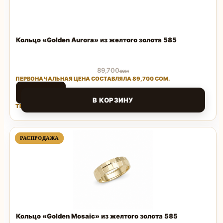
Кольцо «Golden Aurora» из желтого золота 585
89,700
сом
ПЕРВОНАЧАЛЬНАЯ ЦЕНА СОСТАВЛЯЛА 89,700 СОМ.
43,056
сом
В КОРЗИНУ
ТЕКУЩАЯ ЦЕНА: 43,056 СОМ.
Поделиться
ПРОДАВАЕМЫЙ
ПРОДАВАЕМЫЙ
РАСПРОДАЖА
РАСПРОДАЖА
ТОВАР
ТОВАР
Кольцо «Golden Mosaic» из желтого золота 585