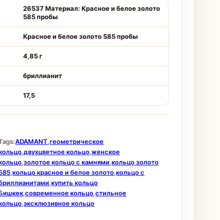
26537 Материал: Красное и белое золото
585 пробы
Красное и белое золото 585 пробы
4,85 г
бриллианит
17,5
Tags:
ADAMANT
,
геометрическое
кольцо
,
двухцветное кольцо
,
женское
кольцо
,
золотое кольцо с камнями
,
кольцо золото
585
,
кольцо красное и белое золото
,
кольцо с
бриллианитами
,
купить кольцо
Бишкек
,
современное кольцо
,
стильное
кольцо
,
эксклюзивное кольцо