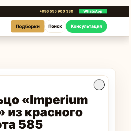
+996 555 900 330
WhatsApp
Подборки
Поиск
Консультация
ьцо «Imperium
» из красного
ота 585