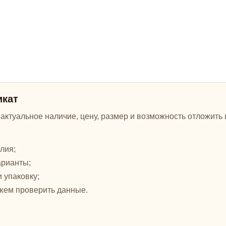
икат
ктуальное наличие, цену, размер и возможность отложить и
лия;
арианты;
и упаковку;
жем проверить данные.