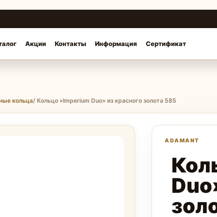
талог
Акции
Контакты
Информация
Сертификат
ные кольца
/ Кольцо «Imperium Duo» из красного золота 585
Кол
Duo
зол