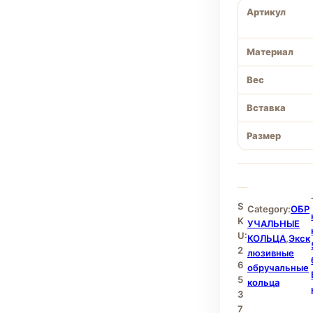
Артикул
Материал
Вес
Вставка
Размер
S
Category:
ОБР
K
УЧАЛЬНЫЕ
U:
КОЛЬЦА
,
Экск
2
люзивные
6
обручальные
5
кольца
3
7