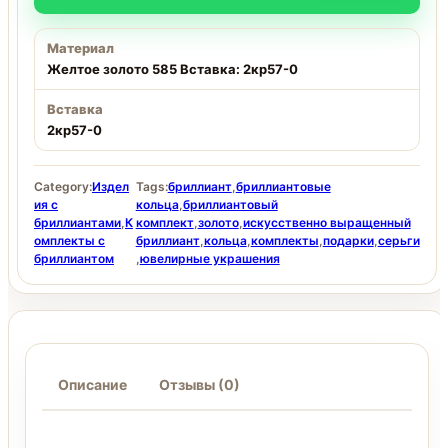
Материал
Желтое золото 585 Вставка: 2кр57-0
Вставка
2кр57-0
Category:
Издел
Tags:
бриллиант
,
бриллиантовые
ия с
кольца
,
бриллиантовый
бриллиантами
,
К
комплект
,
золото
,
искусственно выращенный
омплекты с
бриллиант
,
кольца
,
комплекты
,
подарки
,
серьги
бриллиантом
,
ювелирные украшения
Описание
Отзывы (0)