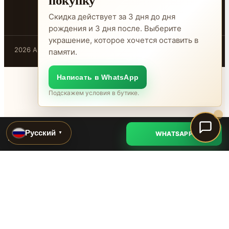
Скидка действует за 3 дня до дня
рождения и 3 дня после. Выберите
украшение, которое хочется оставить в
2026 ADAMANT · Бишкек
памяти.
Написать в WhatsApp
Подскажем условия в бутике.
ADAMANT
Русский
WHATSAPP
▼
Уточнить
@adamant.kg