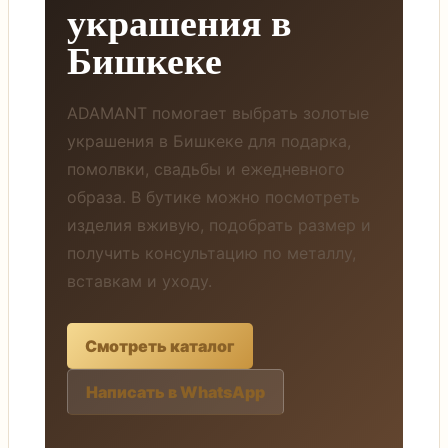
украшения в
Бишкеке
ADAMANT помогает выбрать золотые
украшения в Бишкеке для подарка,
помолвки, свадьбы и ежедневного
образа. В бутике можно посмотреть
изделия вживую, подобрать размер и
получить консультацию по металлу,
вставкам и уходу.
Смотреть каталог
Написать в WhatsApp