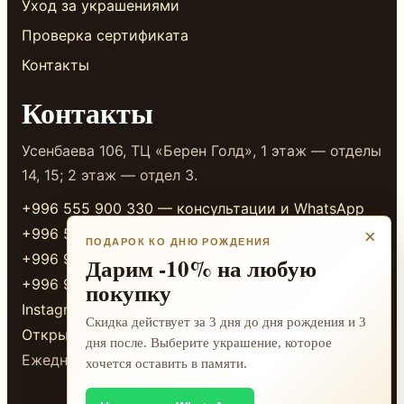
Уход за украшениями
Проверка сертификата
Контакты
Контакты
Усенбаева 106, ТЦ «Берен Голд», 1 этаж — отделы
14, 15; 2 этаж — отдел 3.
+996 555 900 330 — консультации и WhatsApp
+996 555 117 733 — магазин
×
ПОДАРОК КО ДНЮ РОЖДЕНИЯ
+996 999 335 533 — магазин
Дарим -10% на любую
+996 999 338 333 — магазин
покупку
Instagram
Скидка действует за 3 дня до дня рождения и 3
Открыть в 2GIS
дня после. Выберите украшение, которое
Ежедневно 10:00-20:00
хочется оставить в памяти.