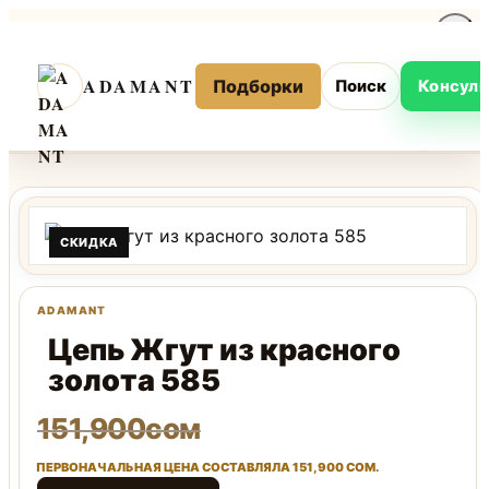
Перейти
к
ADAMANT
содержимому
Подборки
Поиск
Консуль
СКИДКА
Цепь Жгут из красного
золота 585
151,900
сом
ПЕРВОНАЧАЛЬНАЯ ЦЕНА СОСТАВЛЯЛА 151,900 СОМ.