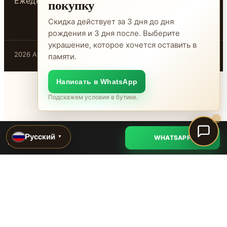
Ежедневно 10:00-20:00
покупку
Скидка действует за 3 дня до дня
рождения и 3 дня после. Выберите
украшение, которое хочется оставить в
2026 ADAMANT · Бишкек
памяти.
Написать в WhatsApp
Подскажем условия в бутике.
ADAMANT
Русский
WHATSAPP
▼
Уточнить
@adamant.kg