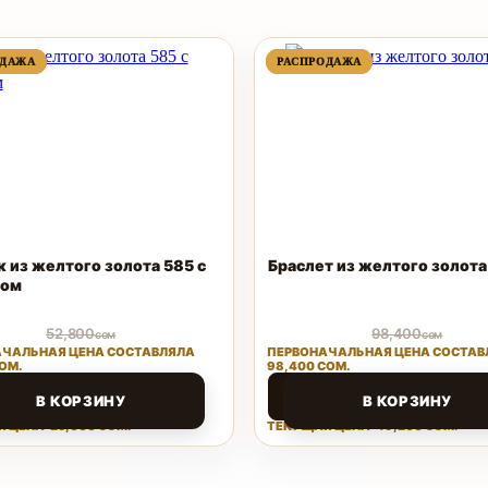
ПРОДАВАЕМЫЙ
ПРОДАВАЕМЫЙ
ПРОДАВАЕМЫЙ
ПРОДАВАЕМЫЙ
ОДАЖА
ОДАЖА
РАСПРОДАЖА
РАСПРОДАЖА
ТОВАР
ТОВАР
ТОВАР
ТОВАР
к из желтого золота 585 с
Браслет из желтого золота
ном
52,800
98,400
сом
сом
ЧАЛЬНАЯ ЦЕНА СОСТАВЛЯЛА
ПЕРВОНАЧАЛЬНАЯ ЦЕНА СОСТАВ
ОМ.
98,400 СОМ.
00
49,200
сом
сом
В КОРЗИНУ
В КОРЗИНУ
 ЦЕНА: 25,000 СОМ.
ТЕКУЩАЯ ЦЕНА: 49,200 СОМ.
Поделиться
Поделиться