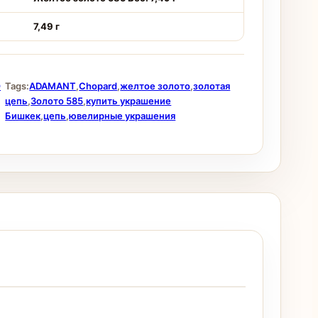
7,49 г
О
Tags:
ADAMANT
,
Chopard
,
желтое золото
,
золотая
цепь
,
Золото 585
,
купить украшение
Бишкек
,
цепь
,
ювелирные украшения