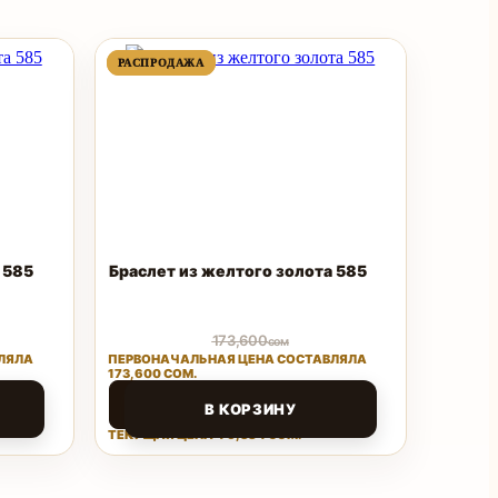
ПРОДАВАЕМЫЙ
ПРОДАВАЕМЫЙ
РАСПРОДАЖА
РАСПРОДАЖА
ТОВАР
ТОВАР
 585
Браслет из желтого золота 585
173,600
сом
ЛЯЛА
ПЕРВОНАЧАЛЬНАЯ ЦЕНА СОСТАВЛЯЛА
173,600 СОМ.
76,384
сом
В КОРЗИНУ
ТЕКУЩАЯ ЦЕНА: 76,384 СОМ.
Поделиться