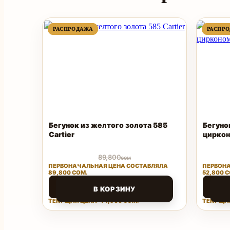
ПРОДАВАЕМЫЙ
ПРОДАВАЕМЫЙ
РАСПРОДАЖА
РАСПРОДАЖА
РАСПР
РАСПР
ТОВАР
ТОВАР
Бегунок из желтого золота 585
Бегуно
Cartier
цирко
89,800
сом
ПЕРВОНАЧАЛЬНАЯ ЦЕНА СОСТАВЛЯЛА
ПЕРВОНА
89,800 СОМ.
52,800 С
44,900
25,0
сом
В КОРЗИНУ
ТЕКУЩАЯ ЦЕНА: 44,900 СОМ.
ТЕКУЩАЯ
Поделиться