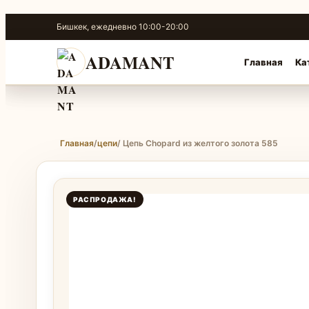
Перейти
Бишкек, ежедневно 10:00-20:00
к
содержимому
ADAMANT
Главная
Ка
Главная
/
цепи
/ Цепь Chopard из желтого золота 585
РАСПРОДАЖА!