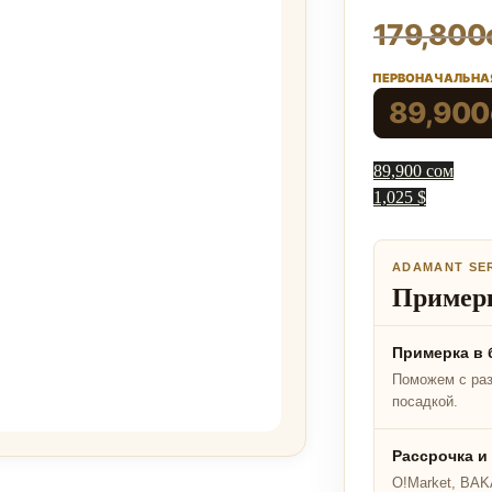
179,800
ПЕРВОНАЧАЛЬНАЯ
89,900
89,900 сом
1,025 $
ADAMANT SE
Примерк
Примерка в 
Поможем с ра
посадкой.
Рассрочка и
O!Market, BAKA