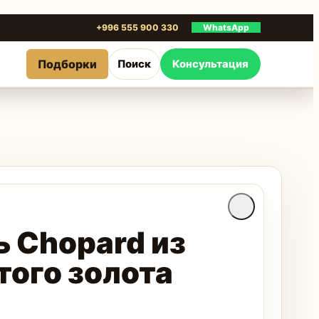
+996 555 900 330
WhatsApp
Подборки
Поиск
Консультация
ь Chopard из
того золота