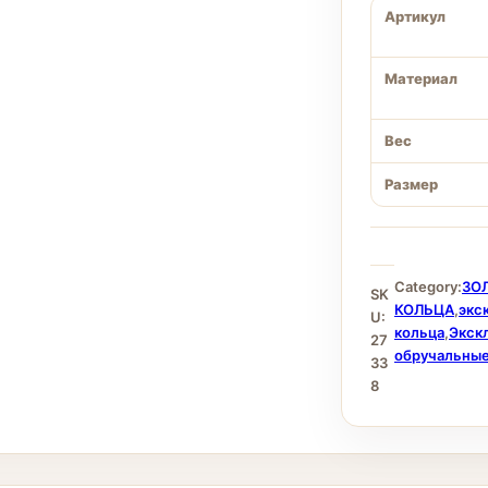
Артикул
Материал
Вес
Размер
Category:
ЗО
SK
КОЛЬЦА
,
экс
U:
кольца
,
Экск
27
обручальные
33
8