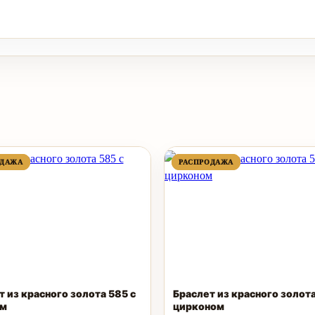
ПРОДАВАЕМЫЙ
ПРОДАВАЕМЫЙ
ПРОДАВАЕМЫЙ
ПРОДАВАЕМЫЙ
ОДАЖА
ОДАЖА
РАСПРОДАЖА
РАСПРОДАЖА
ТОВАР
ТОВАР
ТОВАР
ТОВАР
т из красного золота 585 с
Браслет из красного золота
ом
цирконом