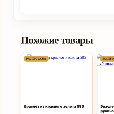
Похожие товары
ПРОДАВАЕМЫЙ
ПРОДАВАЕМЫЙ
РАСПРОДАЖА
РАСПРОДАЖА
РАСПР
РАСПР
ТОВАР
ТОВАР
Браслет из красного золота 585
Брасле
рубин