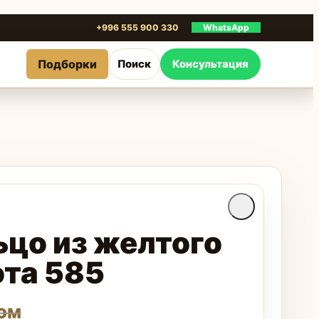
+996 555 900 330
WhatsApp
Подборки
Поиск
Консультация
ьцо из желтого
ота 585
ом