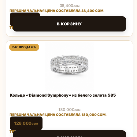
38,400
сом
ПЕРВОНАЧАЛЬНАЯ ЦЕНА СОСТАВЛЯЛА 38,400 СОМ.
26,880
сом
В КОРЗИНУ
ТЕКУЩАЯ ЦЕНА: 26,880 СОМ.
Поделиться
ПРОДАВАЕМЫЙ
ПРОДАВАЕМЫЙ
РАСПРОДАЖА
РАСПРОДАЖА
ТОВАР
ТОВАР
Кольцо «Diamond Symphony» из белого золота 585
180,000
сом
ПЕРВОНАЧАЛЬНАЯ ЦЕНА СОСТАВЛЯЛА 180,000 СОМ.
126,000
сом
ТЕКУЩАЯ ЦЕНА: 126,000 СОМ.