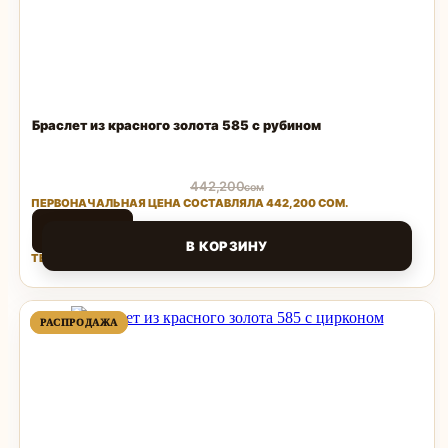
Браслет из красного золота 585 с рубином
442,200
сом
ПЕРВОНАЧАЛЬНАЯ ЦЕНА СОСТАВЛЯЛА 442,200 СОМ.
88,440
сом
В КОРЗИНУ
ТЕКУЩАЯ ЦЕНА: 88,440 СОМ.
Поделиться
ПРОДАВАЕМЫЙ
ПРОДАВАЕМЫЙ
РАСПРОДАЖА
РАСПРОДАЖА
ТОВАР
ТОВАР