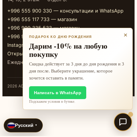
+996 555 900 330 — консультации и WhatsApp
+996 555 117 733 — магазин
+996 999 335 533 — магазин
×
+996 999 338 333 — магазин
ПОДАРОК КО ДНЮ РОЖДЕНИЯ
Дарим -10% на любую
Instagram
покупку
Открыть в 2GIS
Ежедневно 10:00-20:00
Скидка действует за 3 дня до дня рождения и 3
дня после. Выберите украшение, которое
хочется оставить в памяти.
2026 ADAMANT · Бишкек
Написать в WhatsApp
Подскажем условия в бутике.
Русский
▼