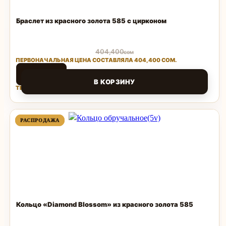
Браслет из красного золота 585 с цирконом
404,400
сом
ПЕРВОНАЧАЛЬНАЯ ЦЕНА СОСТАВЛЯЛА 404,400 СОМ.
80,880
сом
В КОРЗИНУ
ТЕКУЩАЯ ЦЕНА: 80,880 СОМ.
Поделиться
ПРОДАВАЕМЫЙ
ПРОДАВАЕМЫЙ
РАСПРОДАЖА
РАСПРОДАЖА
ТОВАР
ТОВАР
Кольцо «Diamond Blossom» из красного золота 585