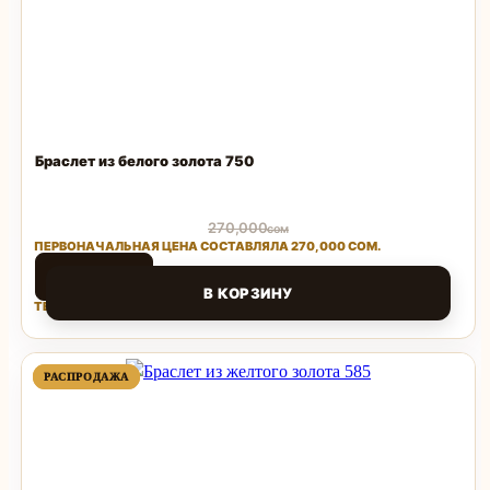
Браслет из белого золота 750
270,000
сом
ПЕРВОНАЧАЛЬНАЯ ЦЕНА СОСТАВЛЯЛА 270,000 СОМ.
194,400
сом
В КОРЗИНУ
ТЕКУЩАЯ ЦЕНА: 194,400 СОМ.
Поделиться
ПРОДАВАЕМЫЙ
ПРОДАВАЕМЫЙ
РАСПРОДАЖА
РАСПРОДАЖА
ТОВАР
ТОВАР