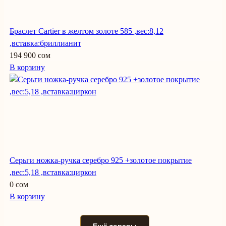
Браслет Cartier в желтом золоте 585 ,вес:8,12
,вставка:бриллианит
194 900 сом
В корзину
Серьги ножка-ручка серебро 925 +золотое покрытие
,вес:5,18 ,вставка:циркон
0 сом
В корзину