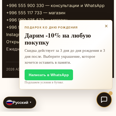
+996 555 900 330 — консультации и WhatsApp
+996 555 117 733 — магазин
+996 999 335 533 — магазин
×
+996 999 338 333 — магазин
ПОДАРОК КО ДНЮ РОЖДЕНИЯ
Дарим -10% на любую
Instagram
покупку
Открыть в 2GIS
Ежедневно 10:00-20:00
Скидка действует за 3 дня до дня рождения и 3
дня после. Выберите украшение, которое
хочется оставить в памяти.
2026 ADAMANT · Бишкек
Написать в WhatsApp
Подскажем условия в бутике.
Русский
▼