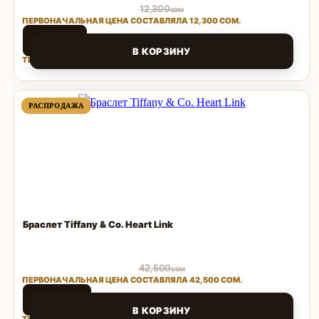
12,300
сом
ПЕРВОНАЧАЛЬНАЯ ЦЕНА СОСТАВЛЯЛА 12,300 СОМ.
3,690
сом
В КОРЗИНУ
ТЕКУЩАЯ ЦЕНА: 3,690 СОМ.
Поделиться
ПРОДАВАЕМЫЙ
ПРОДАВАЕМЫЙ
РАСПРОДАЖА
РАСПРОДАЖА
ТОВАР
ТОВАР
Браслет Tiffany & Co. Heart Link
42,500
сом
ПЕРВОНАЧАЛЬНАЯ ЦЕНА СОСТАВЛЯЛА 42,500 СОМ.
12,750
сом
В КОРЗИНУ