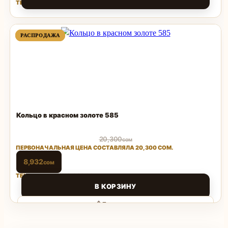
ТЕКУЩАЯ ЦЕНА: 64,800 СОМ.
Поделиться
ПРОДАВАЕМЫЙ
ПРОДАВАЕМЫЙ
РАСПРОДАЖА
РАСПРОДАЖА
ТОВАР
ТОВАР
Кольцо в красном золоте 585
20,300
сом
ПЕРВОНАЧАЛЬНАЯ ЦЕНА СОСТАВЛЯЛА 20,300 СОМ.
8,932
сом
ТЕКУЩАЯ ЦЕНА: 8,932 СОМ.
В КОРЗИНУ
Поделиться