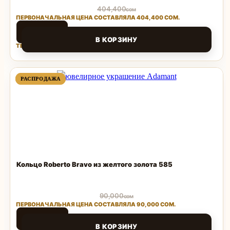
404,400
сом
ПЕРВОНАЧАЛЬНАЯ ЦЕНА СОСТАВЛЯЛА 404,400 СОМ.
80,880
сом
В КОРЗИНУ
ТЕКУЩАЯ ЦЕНА: 80,880 СОМ.
Поделиться
ПРОДАВАЕМЫЙ
ПРОДАВАЕМЫЙ
РАСПРОДАЖА
РАСПРОДАЖА
ТОВАР
ТОВАР
Кольцо Roberto Bravo из желтого золота 585
90,000
сом
ПЕРВОНАЧАЛЬНАЯ ЦЕНА СОСТАВЛЯЛА 90,000 СОМ.
64,800
сом
В КОРЗИНУ