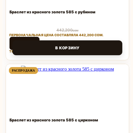
Браслет из красного золота 585 с рубином
442,200
сом
ПЕРВОНАЧАЛЬНАЯ ЦЕНА СОСТАВЛЯЛА 442,200 СОМ.
88,440
сом
В КОРЗИНУ
ТЕКУЩАЯ ЦЕНА: 88,440 СОМ.
Поделиться
ПРОДАВАЕМЫЙ
ПРОДАВАЕМЫЙ
РАСПРОДАЖА
РАСПРОДАЖА
ТОВАР
ТОВАР
Браслет из красного золота 585 с цирконом