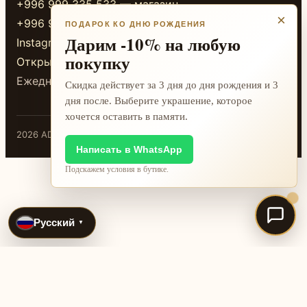
+996 999 335 533 — магазин
×
+996 999 338 333 — магазин
ПОДАРОК КО ДНЮ РОЖДЕНИЯ
Дарим -10% на любую
Instagram
покупку
Открыть в 2GIS
Ежедневно 10:00-20:00
Скидка действует за 3 дня до дня рождения и 3
дня после. Выберите украшение, которое
хочется оставить в памяти.
2026 ADAMANT · Бишкек
Написать в WhatsApp
Подскажем условия в бутике.
Русский
▼
International jewelry search pages