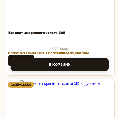
Браслет из красного золота 585
33,900
сом
ПЕРВОНАЧАЛЬНАЯ ЦЕНА СОСТАВЛЯЛА 33,900 СОМ.
14,960
сом
В КОРЗИНУ
ТЕКУЩАЯ ЦЕНА: 14,960 СОМ.
Поделиться
ПРОДАВАЕМЫЙ
ПРОДАВАЕМЫЙ
РАСПРОДАЖА
РАСПРОДАЖА
ТОВАР
ТОВАР