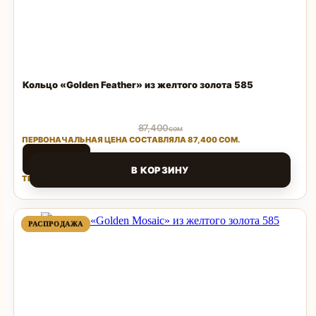
Кольцо «Golden Feather» из желтого золота 585
87,400
сом
ПЕРВОНАЧАЛЬНАЯ ЦЕНА СОСТАВЛЯЛА 87,400 СОМ.
41,952
сом
В КОРЗИНУ
ТЕКУЩАЯ ЦЕНА: 41,952 СОМ.
Поделиться
ПРОДАВАЕМЫЙ
ПРОДАВАЕМЫЙ
РАСПРОДАЖА
РАСПРОДАЖА
ТОВАР
ТОВАР