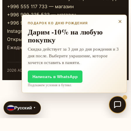
+996 555 117 733 — магазин
+996 999 335 533 — магазин
×
+996 999 338 333 — магазин
ПОДАРОК КО ДНЮ РОЖДЕНИЯ
Дарим -10% на любую
Instagram
покупку
Открыть в 2GIS
Ежедневно 10:00-20:00
Скидка действует за 3 дня до дня рождения и 3
дня после. Выберите украшение, которое
хочется оставить в памяти.
2026 ADAMANT · Бишкек
Написать в WhatsApp
Подскажем условия в бутике.
Русский
▼
International jewelry search pages