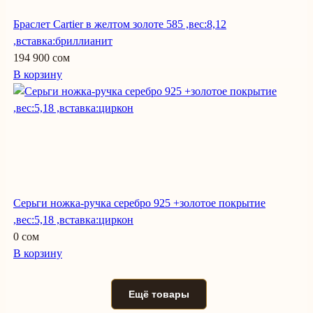
Браслет Cartier в желтом золоте 585 ,вес:8,12
,вставка:бриллианит
194 900 сом
В корзину
Серьги ножка-ручка серебро 925 +золотое покрытие
,вес:5,18 ,вставка:циркон
0 сом
В корзину
Ещё товары