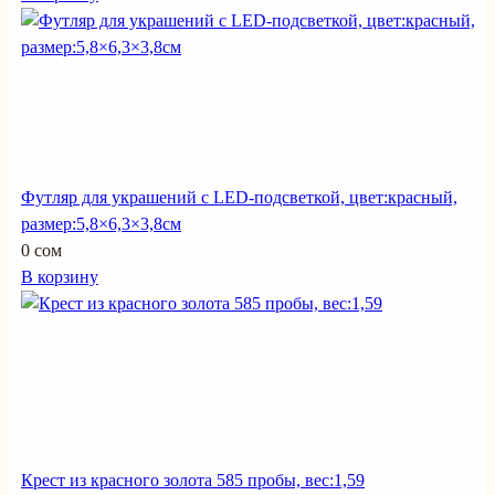
Футляр для украшений с LED-подсветкой, цвет:красный,
размер:5,8×6,3×3,8см
0 сом
В корзину
Крест из красного золота 585 пробы, вес:1,59