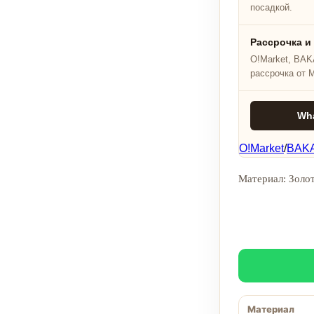
посадкой.
Рассрочка и
O!Market, BAKA
рассрочка от 
Wh
O!Market
/
BAKA
Материал: Золот
Материал