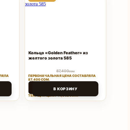
ТОВАР
ТОВАР
Кольцо «Golden Feather» из
желтого золота 585
87,400
сом
ЛЯЛА
ПЕРВОНАЧАЛЬНАЯ ЦЕНА СОСТАВЛЯЛА
87,400 СОМ.
41,952
сом
В КОРЗИНУ
ТЕКУЩАЯ ЦЕНА: 41,952 СОМ.
Поделиться