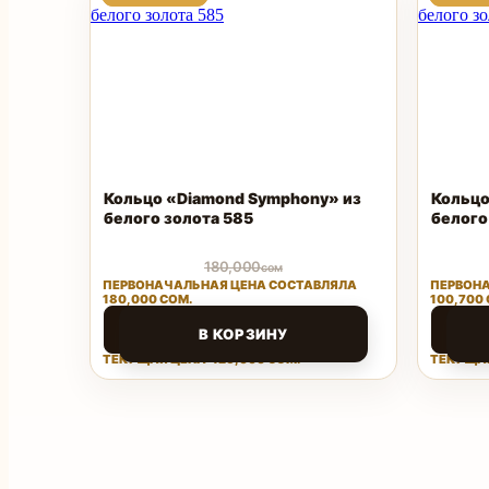
ТОВАР
ТОВАР
Кольцо «Diamond Symphony» из
Кольцо
белого золота 585
белого
180,000
сом
ПЕРВОНАЧАЛЬНАЯ ЦЕНА СОСТАВЛЯЛА
ПЕРВОНА
180,000 СОМ.
100,700 
126,000
48,3
сом
В КОРЗИНУ
ТЕКУЩАЯ ЦЕНА: 126,000 СОМ.
ТЕКУЩАЯ
Поделиться