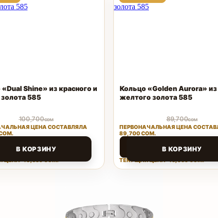
ТОВАР
ТОВАР
ТОВАР
ТОВАР
 «Dual Shine» из красного и
Кольцо «Golden Aurora» из
 золота 585
желтого золота 585
100,700
89,700
сом
сом
ЧАЛЬНАЯ ЦЕНА СОСТАВЛЯЛА
ПЕРВОНАЧАЛЬНАЯ ЦЕНА СОСТАВ
СОМ.
89,700 СОМ.
36
43,056
сом
сом
В КОРЗИНУ
В КОРЗИНУ
 ЦЕНА: 48,336 СОМ.
ТЕКУЩАЯ ЦЕНА: 43,056 СОМ.
Поделиться
Поделиться